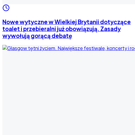
Nowe wytyczne w Wielkiej Brytanii dotyczące
toalet i przebieralni już obowiązują. Zasady
wywołują gorącą debatę