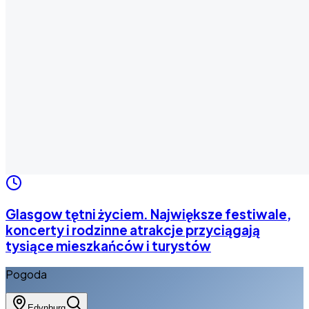
Glasgow tętni życiem. Największe festiwale,
koncerty i rodzinne atrakcje przyciągają
tysiące mieszkańców i turystów
Pogoda
Edynburg