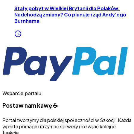
Stały pobyt w Wielkiej Brytanii dla Polaków.
Nadchodzą zmiany? Co planuje rząd Andy'ego
Burnhama
Wsparcie portalu
Postaw nam kawę ☕
Portal tworzymy dla polskiej społeczności w Szkocji. Każda
wpłata pomaga utrzymać serwery i rozwijać kolejne
funkcje.