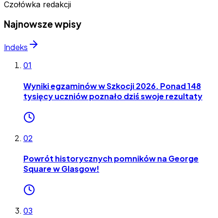
Czołówka redakcji
Najnowsze wpisy
Indeks
01
Wyniki egzaminów w Szkocji 2026. Ponad 148
tysięcy uczniów poznało dziś swoje rezultaty
02
Powrót historycznych pomników na George
Square w Glasgow!
03