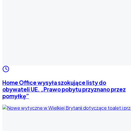
Home Office wysyła szokujące listy do
obywateli UE. „Prawo pobytu przyznano przez
pomyłkę”