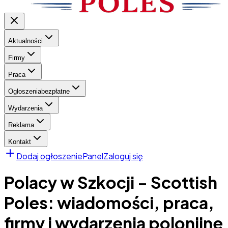
Aktualności
Firmy
Praca
Ogłoszenia
bezpłatne
Wydarzenia
Reklama
Kontakt
Dodaj ogłoszenie
Panel
Zaloguj się
Polacy w Szkocji - Scottish
Poles: wiadomości, praca,
firmy i wydarzenia polonijne