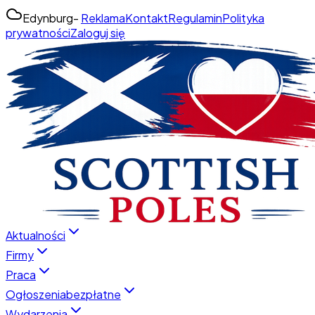
Edynburg
-
Reklama
Kontakt
Regulamin
Polityka
prywatności
Zaloguj się
Aktualności
Firmy
Praca
Ogłoszenia
bezpłatne
Wydarzenia