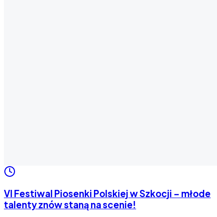
VI Festiwal Piosenki Polskiej w Szkocji – młode
talenty znów staną na scenie!