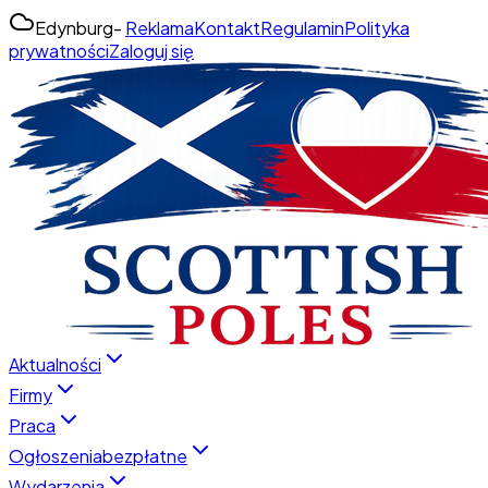
Edynburg
-
Reklama
Kontakt
Regulamin
Polityka
prywatności
Zaloguj się
Aktualności
Firmy
Praca
Ogłoszenia
bezpłatne
Wydarzenia