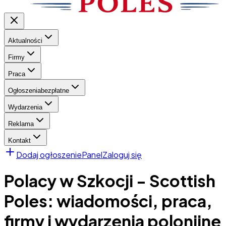
Aktualności
Firmy
Praca
Ogłoszenia
bezpłatne
Wydarzenia
Reklama
Kontakt
Dodaj ogłoszenie
Panel
Zaloguj się
Polacy w Szkocji - Scottish
Poles: wiadomości, praca,
firmy i wydarzenia polonijne