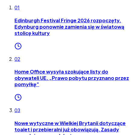
01
Edinburgh Festival Fringe 2026 rozpoczęty.
Edynburg ponownie zamienia się w światową
stolicę kultury
02
Home Office wysyła szokujące listy do
obywateli UE. „Prawo pobytu przyznano przez
pomyłkę”
03
Nowe wytyczne w Wielkiej Brytanii dotyczące
toalet i przebieralni już obowiązują. Zasady