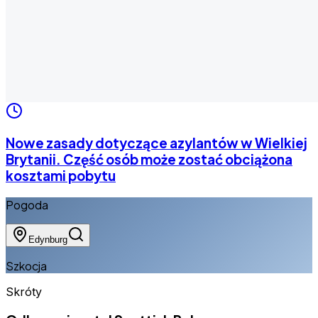
Nowe zasady dotyczące azylantów w Wielkiej
Brytanii. Część osób może zostać obciążona
kosztami pobytu
Pogoda
Edynburg
Szkocja
Skróty