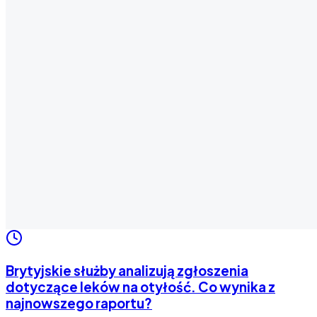
Brytyjskie służby analizują zgłoszenia
dotyczące leków na otyłość. Co wynika z
najnowszego raportu?