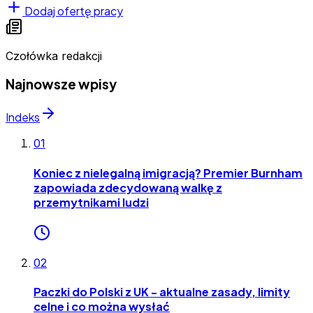
Dodaj ofertę pracy
Czołówka redakcji
Najnowsze wpisy
Indeks
01
Koniec z nielegalną imigracją? Premier Burnham
zapowiada zdecydowaną walkę z
przemytnikami ludzi
02
Paczki do Polski z UK - aktualne zasady, limity
celne i co można wysłać