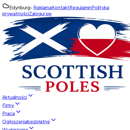
Edynburg
-
Reklama
Kontakt
Regulamin
Polityka
prywatności
Zaloguj się
Aktualności
Firmy
Praca
Ogłoszenia
bezpłatne
Wydarzenia