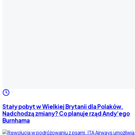
Stały pobyt w Wielkiej Brytanii dla Polaków.
Nadchodzą zmiany? Co planuje rząd Andy'ego
Burnhama