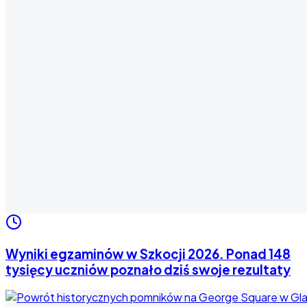
Wyniki egzaminów w Szkocji 2026. Ponad 148
tysięcy uczniów poznało dziś swoje rezultaty