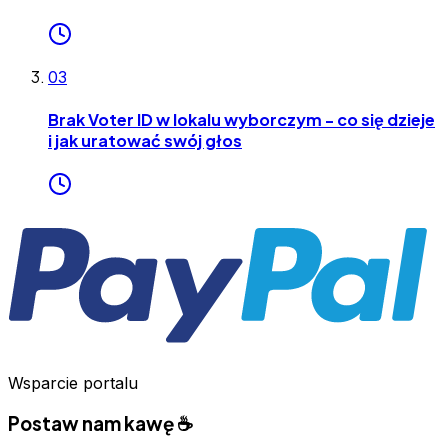
03
Brak Voter ID w lokalu wyborczym - co się dzieje
i jak uratować swój głos
Wsparcie portalu
Postaw nam kawę ☕