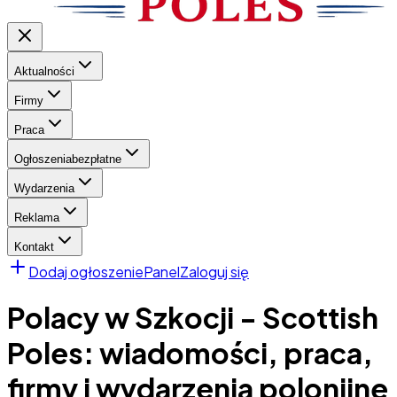
Aktualności
Firmy
Praca
Ogłoszenia
bezpłatne
Wydarzenia
Reklama
Kontakt
Dodaj ogłoszenie
Panel
Zaloguj się
Polacy w Szkocji - Scottish
Poles: wiadomości, praca,
firmy i wydarzenia polonijne