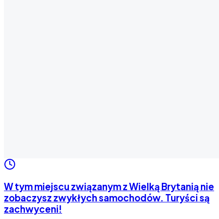
W tym miejscu związanym z Wielką Brytanią nie
zobaczysz zwykłych samochodów. Turyści są
zachwyceni!