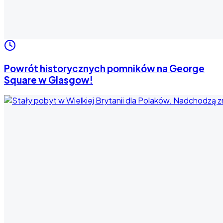
Powrót historycznych pomników na George
Square w Glasgow!