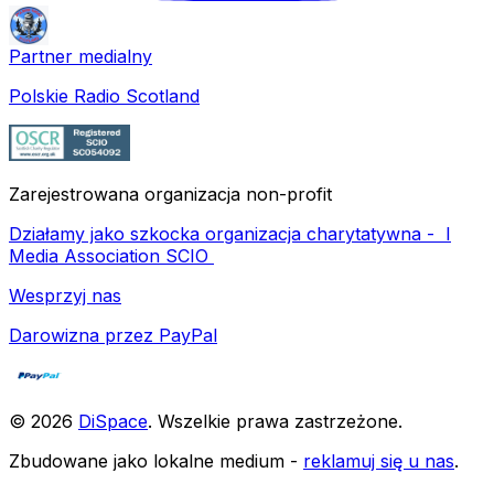
Partner medialny
Polskie Radio Scotland
Zarejestrowana organizacja non-profit
Działamy jako szkocka organizacja charytatywna -
I
Media Association SCIO
Wesprzyj nas
Darowizna przez PayPal
©
2026
DiSpace
.
Wszelkie prawa zastrzeżone
.
Zbudowane jako lokalne medium -
reklamuj się u nas
.