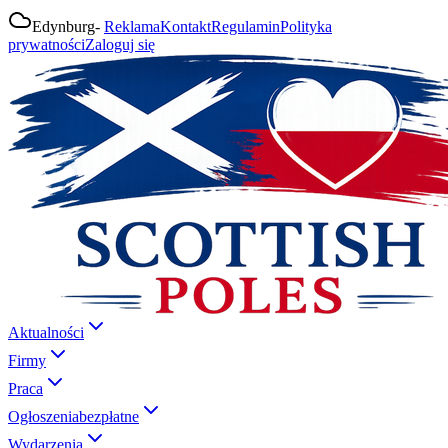
Edynburg
-
Reklama
Kontakt
Regulamin
Polityka
prywatności
Zaloguj się
Aktualności
Firmy
Praca
Ogłoszenia
bezpłatne
Wydarzenia