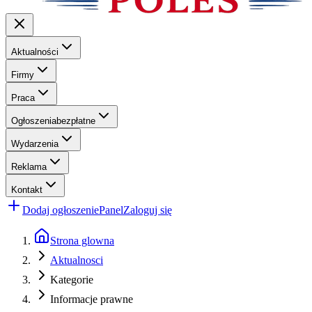
Aktualności
Firmy
Praca
Ogłoszenia
bezpłatne
Wydarzenia
Reklama
Kontakt
Dodaj ogłoszenie
Panel
Zaloguj się
Strona glowna
Aktualnosci
Kategorie
Informacje prawne