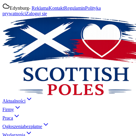
Edynburg
-
Reklama
Kontakt
Regulamin
Polityka
prywatności
Zaloguj się
Aktualności
Firmy
Praca
Ogłoszenia
bezpłatne
Wydarzenia