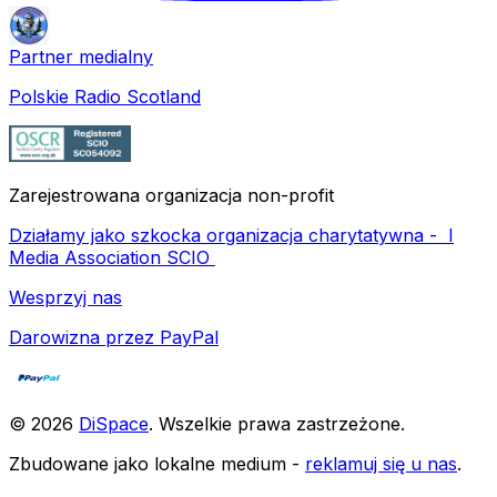
Partner medialny
Polskie Radio Scotland
Zarejestrowana organizacja non-profit
Działamy jako szkocka organizacja charytatywna -
I
Media Association SCIO
Wesprzyj nas
Darowizna przez PayPal
©
2026
DiSpace
.
Wszelkie prawa zastrzeżone
.
Zbudowane jako lokalne medium -
reklamuj się u nas
.