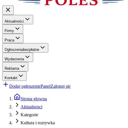
Aktualności
Firmy
Praca
Ogłoszenia
bezpłatne
Wydarzenia
Reklama
Kontakt
Dodaj ogłoszenie
Panel
Zaloguj się
Strona glowna
Aktualnosci
Kategorie
Kultura i rozrywka