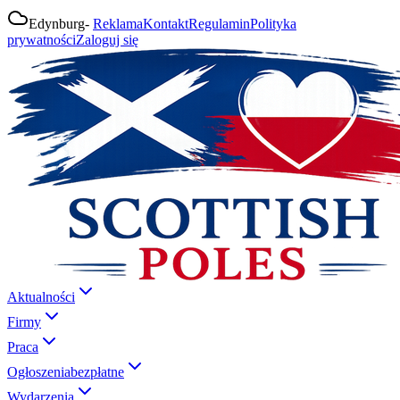
Edynburg
-
Reklama
Kontakt
Regulamin
Polityka
prywatności
Zaloguj się
Aktualności
Firmy
Praca
Ogłoszenia
bezpłatne
Wydarzenia