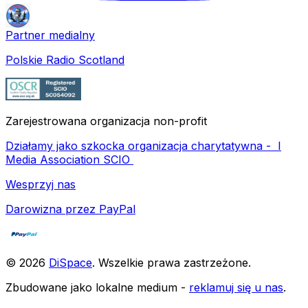
Partner medialny
Polskie Radio Scotland
Zarejestrowana organizacja non-profit
Działamy jako szkocka organizacja charytatywna -
I
Media Association SCIO
Wesprzyj nas
Darowizna przez PayPal
©
2026
DiSpace
.
Wszelkie prawa zastrzeżone
.
Zbudowane jako lokalne medium -
reklamuj się u nas
.