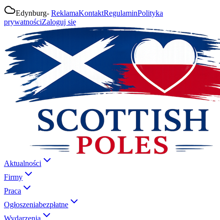
Edynburg
-
Reklama
Kontakt
Regulamin
Polityka
prywatności
Zaloguj się
Aktualności
Firmy
Praca
Ogłoszenia
bezpłatne
Wydarzenia