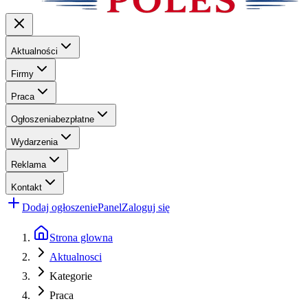
Aktualności
Firmy
Praca
Ogłoszenia
bezpłatne
Wydarzenia
Reklama
Kontakt
Dodaj ogłoszenie
Panel
Zaloguj się
Strona glowna
Aktualnosci
Kategorie
Praca