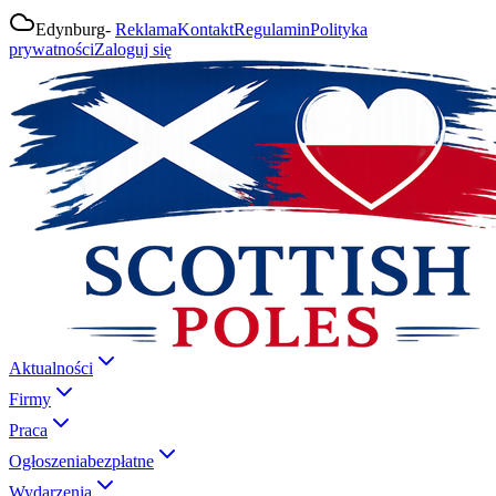
Edynburg
-
Reklama
Kontakt
Regulamin
Polityka
prywatności
Zaloguj się
Aktualności
Firmy
Praca
Ogłoszenia
bezpłatne
Wydarzenia