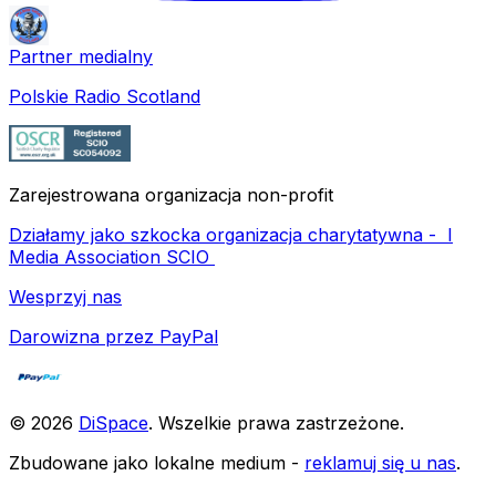
Partner medialny
Polskie Radio Scotland
Zarejestrowana organizacja non-profit
Działamy jako szkocka organizacja charytatywna -
I
Media Association SCIO
Wesprzyj nas
Darowizna przez PayPal
©
2026
DiSpace
.
Wszelkie prawa zastrzeżone
.
Zbudowane jako lokalne medium -
reklamuj się u nas
.