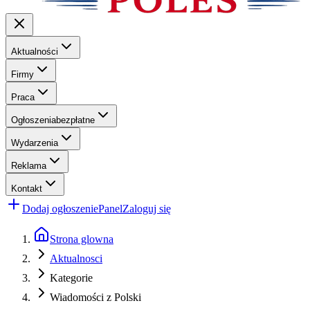
Aktualności
Firmy
Praca
Ogłoszenia
bezpłatne
Wydarzenia
Reklama
Kontakt
Dodaj ogłoszenie
Panel
Zaloguj się
Strona glowna
Aktualnosci
Kategorie
Wiadomości z Polski