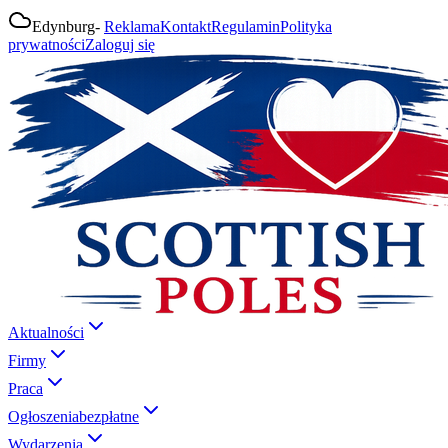
Edynburg
-
Reklama
Kontakt
Regulamin
Polityka
prywatności
Zaloguj się
Aktualności
Firmy
Praca
Ogłoszenia
bezpłatne
Wydarzenia