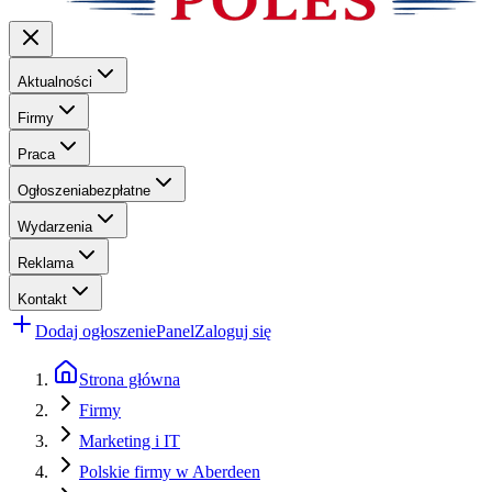
Aktualności
Firmy
Praca
Ogłoszenia
bezpłatne
Wydarzenia
Reklama
Kontakt
Dodaj ogłoszenie
Panel
Zaloguj się
Strona główna
Firmy
Marketing i IT
Polskie firmy w Aberdeen