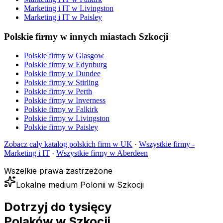
Marketing i IT
w
Livingston
Marketing i IT
w
Paisley
Polskie firmy w innych miastach Szkocji
Polskie firmy w
Glasgow
Polskie firmy w
Edynburg
Polskie firmy w
Dundee
Polskie firmy w
Stirling
Polskie firmy w
Perth
Polskie firmy w
Inverness
Polskie firmy w
Falkirk
Polskie firmy w
Livingston
Polskie firmy w
Paisley
Zobacz cały katalog polskich firm w UK
·
Wszystkie firmy -
Marketing i IT
·
Wszystkie firmy w
Aberdeen
Wszelkie prawa zastrzeżone
Lokalne medium Polonii w Szkocji
Dotrzyj do tysięcy
Polaków
w Szkocji.