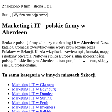
Znaleziono
0
firm
· strona
1
z
1
Sortuj:
Marketing i IT
- polskie firmy w
Aberdeen
Szukasz polskiej firmy z branzy
marketing i it
w
Aberdeen
? Nasz
katalog gromadzi zweryfikowane wpisy prowadzone przez
Polaków w Szkocji. Kazda wizytówka zawiera opis, kontakt, mapę
i godziny otwarcia.
Naftowa stolica Europy z silną społecznością
polską. Polskie firmy w Aberdeen - transport, budownictwo, sklepy
i usługi profesjonalne.
Ta sama kategoria w innych miastach Szkocji
Marketing i IT
w
Glasgow
Marketing i IT
w
Edynburg
Marketing i IT
w
Dundee
Marketing i IT
w
Stirling
Marketing i IT
w
Perth
Marketing i IT
w
Inverness
Marketing i IT
w
Falkirk