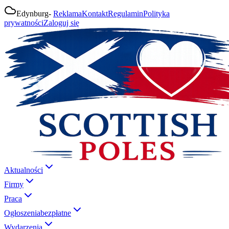
Edynburg
-
Reklama
Kontakt
Regulamin
Polityka
prywatności
Zaloguj się
Aktualności
Firmy
Praca
Ogłoszenia
bezpłatne
Wydarzenia