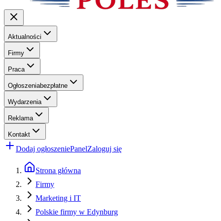
Aktualności
Firmy
Praca
Ogłoszenia
bezpłatne
Wydarzenia
Reklama
Kontakt
Dodaj ogłoszenie
Panel
Zaloguj się
Strona główna
Firmy
Marketing i IT
Polskie firmy w Edynburg