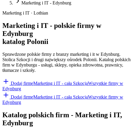
Marketing i IT - Edynburg
Marketing i IT · Lothian
Marketing i IT - polskie firmy w
Edynburg
katalog Polonii
Sprawdzone polskie firmy z branzy marketing i it w Edynburg.
Stolica Szkocji i drugi największy ośrodek Polonii. Katalog polskich
firm w Edynburgu - usługi, sklepy, opieka zdrowotna, prawnicy,
tłumacze i szkoły.
Dodaj firmę
Marketing i IT
- cała Szkocja
Wszystkie firmy w
Edynburg
Dodaj firmę
Marketing i IT
- cała Szkocja
Wszystkie firmy w
Edynburg
Katalog polskich firm -
Marketing i IT
,
Edynburg