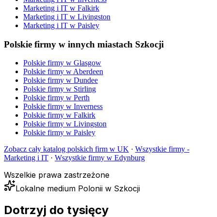
Marketing i IT
w
Falkirk
Marketing i IT
w
Livingston
Marketing i IT
w
Paisley
Polskie firmy w innych miastach Szkocji
Polskie firmy w
Glasgow
Polskie firmy w
Aberdeen
Polskie firmy w
Dundee
Polskie firmy w
Stirling
Polskie firmy w
Perth
Polskie firmy w
Inverness
Polskie firmy w
Falkirk
Polskie firmy w
Livingston
Polskie firmy w
Paisley
Zobacz cały katalog polskich firm w UK
·
Wszystkie firmy -
Marketing i IT
·
Wszystkie firmy w
Edynburg
Wszelkie prawa zastrzeżone
Lokalne medium Polonii w Szkocji
Dotrzyj do tysięcy