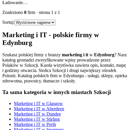
Ładowanie…
Znaleziono
0
firm
· strona
1
z
1
Sortuj:
Marketing i IT
- polskie firmy w
Edynburg
Szukasz polskiej firmy z branzy
marketing i it
w
Edynburg
? Nasz
katalog gromadzi zweryfikowane wpisy prowadzone przez
Polaków w Szkocji. Kazda wizytówka zawiera opis, kontakt, mapę
i godziny otwarcia.
Stolica Szkocji i drugi największy ośrodek
Polonii. Katalog polskich firm w Edynburgu - usługi, sklepy, opieka
zdrowotna, prawnicy, tłumacze i szkoły.
Ta sama kategoria w innych miastach Szkocji
Marketing i IT
w
Glasgow
Marketing i IT
w
Aberdeen
Marketing i IT
w
Dundee
Marketing i IT
w
Stirling
Marketing i IT
w
Perth
Marketing i IT
w
Inverness