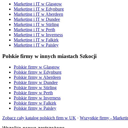
Marketing i IT
w
Glasgow
Marketing i IT
w
Edynburg
Marketing i IT
w
Aberdeen
Marketing i IT
w
Dundee
Marketing i IT
w
Stirling
Marketing i IT
w
Perth
Marketing i IT
w
Inverness
Marketing i IT
w
Falkirk
Marketing i IT
w
Paisley
Polskie firmy w innych miastach Szkocji
Polskie firmy w
Glasgow
Polskie firmy w
Edynburg
Polskie firmy w
Aberdeen
Polskie firmy w
Dundee
Polskie firmy w
Stirling
Polskie firmy w
Perth
Polskie firmy w
Inverness
Polskie firmy w
Falkirk
Polskie firmy w
Paisley
Zobacz cały katalog polskich firm w UK
·
Wszystkie firmy -
Marketin