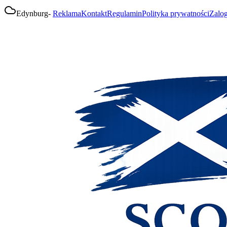
Edynburg
-
Reklama
Kontakt
Regulamin
Polityka prywatności
Zalog