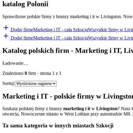
katalog Polonii
Sprawdzone polskie firmy z branzy marketing i it w Livingston. Nowoc
Dodaj firmę
Marketing i IT
- cała Szkocja
Wszystkie firmy w
Livi
Dodaj firmę
Marketing i IT
- cała Szkocja
Wszystkie firmy w
Livi
Katalog polskich firm -
Marketing i IT
,
Li
Ładowanie…
Znaleziono
0
firm
· strona
1
z
1
Sortuj:
Marketing i IT
- polskie firmy w
Livingsto
Szukasz polskiej firmy z branzy
marketing i it
w
Livingston
? Nasz 
otwarcia.
Nowoczesne miasto w West Lothian przy autostradzie M8. Pol
Ta sama kategoria w innych miastach Szkocji