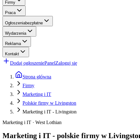
Firmy
Praca
Ogłoszenia
bezpłatne
Wydarzenia
Reklama
Kontakt
Dodaj ogłoszenie
Panel
Zaloguj się
Strona główna
Firmy
Marketing i IT
Polskie firmy w Livingston
Marketing i IT - Livingston
Marketing i IT · West Lothian
Marketing i IT - polskie firmy w Livingsto