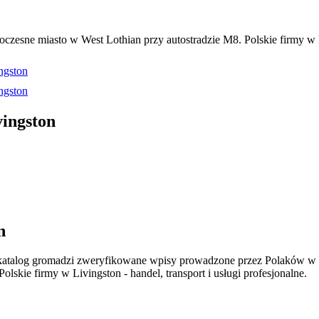
zesne miasto w West Lothian przy autostradzie M8. Polskie firmy w Liv
ngston
ngston
vingston
n
katalog gromadzi zweryfikowane wpisy prowadzone przez Polaków w S
skie firmy w Livingston - handel, transport i usługi profesjonalne.