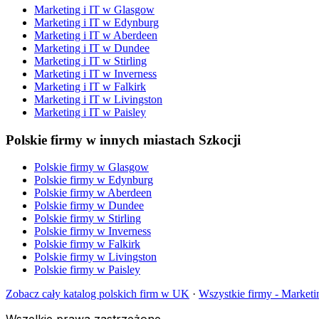
Marketing i IT
w
Glasgow
Marketing i IT
w
Edynburg
Marketing i IT
w
Aberdeen
Marketing i IT
w
Dundee
Marketing i IT
w
Stirling
Marketing i IT
w
Inverness
Marketing i IT
w
Falkirk
Marketing i IT
w
Livingston
Marketing i IT
w
Paisley
Polskie firmy w innych miastach Szkocji
Polskie firmy w
Glasgow
Polskie firmy w
Edynburg
Polskie firmy w
Aberdeen
Polskie firmy w
Dundee
Polskie firmy w
Stirling
Polskie firmy w
Inverness
Polskie firmy w
Falkirk
Polskie firmy w
Livingston
Polskie firmy w
Paisley
Zobacz cały katalog polskich firm w UK
·
Wszystkie firmy -
Marketin