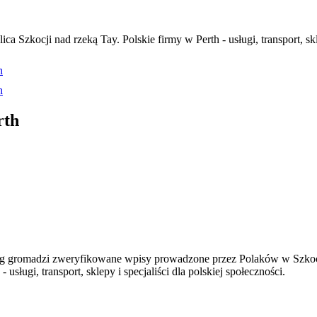
a Szkocji nad rzeką Tay. Polskie firmy w Perth - usługi, transport, skle
h
h
rth
og gromadzi zweryfikowane wpisy prowadzone przez Polaków w Szkocj
usługi, transport, sklepy i specjaliści dla polskiej społeczności.