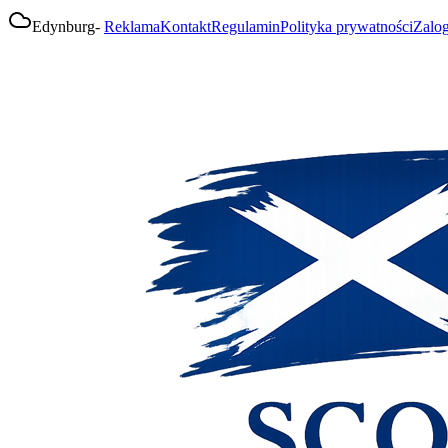
Edynburg
-
Reklama
Kontakt
Regulamin
Polityka prywatności
Zalog