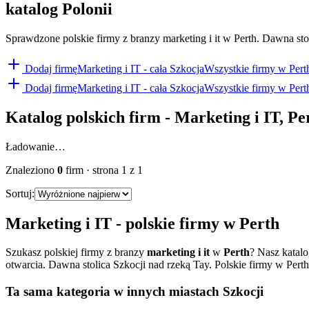
katalog Polonii
Sprawdzone polskie firmy z branzy marketing i it w Perth. Dawna stolic
Dodaj firmę
Marketing i IT
- cała Szkocja
Wszystkie firmy w
Pert
Dodaj firmę
Marketing i IT
- cała Szkocja
Wszystkie firmy w
Pert
Katalog polskich firm -
Marketing i IT
,
Pe
Ładowanie…
Znaleziono
0
firm
· strona
1
z
1
Sortuj:
Marketing i IT
- polskie firmy w
Perth
Szukasz polskiej firmy z branzy
marketing i it
w
Perth
? Nasz katal
otwarcia.
Dawna stolica Szkocji nad rzeką Tay. Polskie firmy w Perth - 
Ta sama kategoria w innych miastach Szkocji