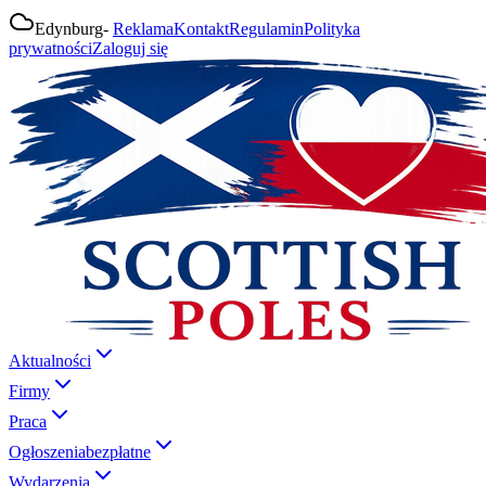
Edynburg
-
Reklama
Kontakt
Regulamin
Polityka
prywatności
Zaloguj się
Aktualności
Firmy
Praca
Ogłoszenia
bezpłatne
Wydarzenia