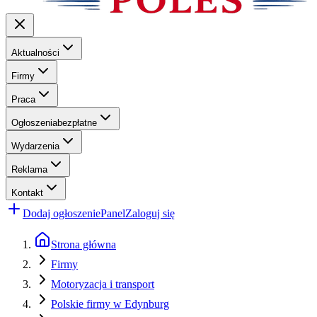
Aktualności
Firmy
Praca
Ogłoszenia
bezpłatne
Wydarzenia
Reklama
Kontakt
Dodaj ogłoszenie
Panel
Zaloguj się
Strona główna
Firmy
Motoryzacja i transport
Polskie firmy w Edynburg