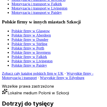
Motoryzacja i transport
w
Falkirk
Motoryzacja i transport
w
Livingston
Motoryzacja i transport
w
Paisley
Polskie firmy w innych miastach Szkocji
Polskie firmy w
Glasgow
Polskie firmy w
Aberdeen
Polskie firmy w
Dundee
Polskie firmy w
Stirling
Polskie firmy w
Perth
Polskie firmy w
Inverness
Polskie firmy w
Falkirk
Polskie firmy w
Livingston
Polskie firmy w
Paisley
Zobacz cały katalog polskich firm w UK
·
Wszystkie firmy -
Motoryzacja i transport
·
Wszystkie firmy w
Edynburg
Wszelkie prawa zastrzeżone
Lokalne medium Polonii w Szkocji
Dotrzyj do tysięcy