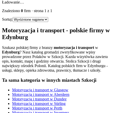
Ładowanie…
Znaleziono
0
firm
· strona
1
z
1
Sortuj:
Motoryzacja i transport
- polskie firmy w
Edynburg
Szukasz polskiej firmy z branzy
motoryzacja i transport
w
Edynburg
? Nasz katalog gromadzi zweryfikowane wpisy
prowadzone przez Polaków w Szkocji. Kazda wizytówka zawiera
opis, kontakt, mapę i godziny otwarcia.
Stolica Szkocji i drugi
największy ośrodek Polonii. Katalog polskich firm w Edynburgu -
usługi, sklepy, opieka zdrowotna, prawnicy, tłumacze i szkoły.
Ta sama kategoria w innych miastach Szkocji
Motoryzacja i transport
w
Glasgow
Motoryzacja i transport
w
Aberdeen
Motoryzacja i transport
w
Dundee
Motoryzacja i transport
w
Stirling
Motoryzacja i transport
w
Perth
Motoryzacja i transport
w
Inverness