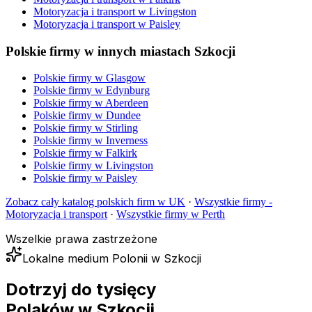
Motoryzacja i transport
w
Livingston
Motoryzacja i transport
w
Paisley
Polskie firmy w innych miastach Szkocji
Polskie firmy w
Glasgow
Polskie firmy w
Edynburg
Polskie firmy w
Aberdeen
Polskie firmy w
Dundee
Polskie firmy w
Stirling
Polskie firmy w
Inverness
Polskie firmy w
Falkirk
Polskie firmy w
Livingston
Polskie firmy w
Paisley
Zobacz cały katalog polskich firm w UK
·
Wszystkie firmy -
Motoryzacja i transport
·
Wszystkie firmy w
Perth
Wszelkie prawa zastrzeżone
Lokalne medium Polonii w Szkocji
Dotrzyj do tysięcy
Polaków
w Szkocji.