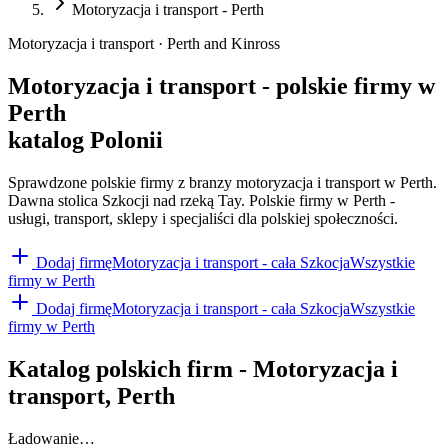
Motoryzacja i transport - Perth
Motoryzacja i transport · Perth and Kinross
Motoryzacja i transport - polskie firmy w
Perth
katalog Polonii
Sprawdzone polskie firmy z branzy motoryzacja i transport w Perth.
Dawna stolica Szkocji nad rzeką Tay. Polskie firmy w Perth -
usługi, transport, sklepy i specjaliści dla polskiej społeczności.
Dodaj firmę
Motoryzacja i transport
- cała Szkocja
Wszystkie
firmy w
Perth
Dodaj firmę
Motoryzacja i transport
- cała Szkocja
Wszystkie
firmy w
Perth
Katalog polskich firm -
Motoryzacja i
transport
,
Perth
Ładowanie…