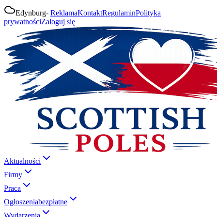
Edynburg
-
Reklama
Kontakt
Regulamin
Polityka
prywatności
Zaloguj się
Aktualności
Firmy
Praca
Ogłoszenia
bezpłatne
Wydarzenia