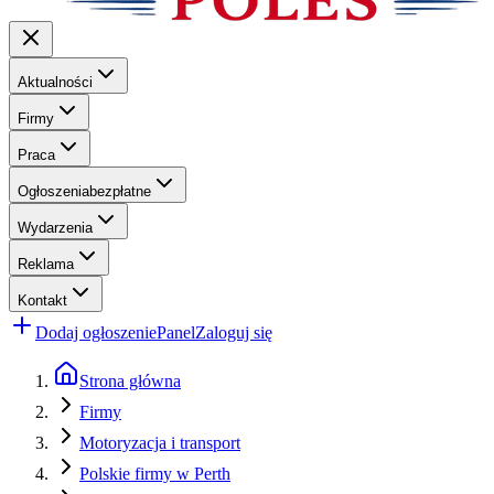
Aktualności
Firmy
Praca
Ogłoszenia
bezpłatne
Wydarzenia
Reklama
Kontakt
Dodaj ogłoszenie
Panel
Zaloguj się
Strona główna
Firmy
Motoryzacja i transport
Polskie firmy w Perth