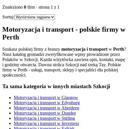
Znaleziono
0
firm
· strona
1
z
1
Sortuj:
Motoryzacja i transport
- polskie firmy w
Perth
Szukasz polskiej firmy z branzy
motoryzacja i transport
w
Perth
?
Nasz katalog gromadzi zweryfikowane wpisy prowadzone przez
Polaków w Szkocji. Kazda wizytówka zawiera opis, kontakt, mapę
i godziny otwarcia.
Dawna stolica Szkocji nad rzeką Tay. Polskie
firmy w Perth - usługi, transport, sklepy i specjaliści dla polskiej
społeczności.
Ta sama kategoria w innych miastach Szkocji
Motoryzacja i transport
w
Glasgow
Motoryzacja i transport
w
Edynburg
Motoryzacja i transport
w
Aberdeen
Motoryzacja i transport
w
Dundee
Motoryzacja i transport
w
Stirling
Motoryzacja i transport
w
Inverness
Motoryzacja i transport
w
Falkirk