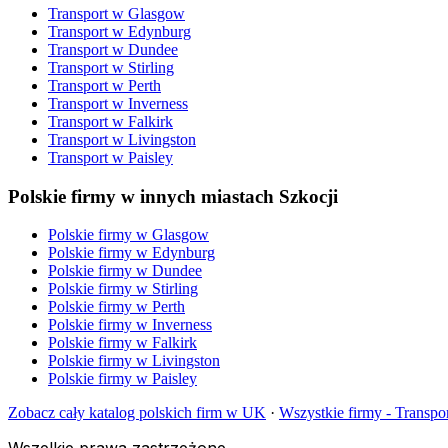
Transport
w
Glasgow
Transport
w
Edynburg
Transport
w
Dundee
Transport
w
Stirling
Transport
w
Perth
Transport
w
Inverness
Transport
w
Falkirk
Transport
w
Livingston
Transport
w
Paisley
Polskie firmy w innych miastach Szkocji
Polskie firmy w
Glasgow
Polskie firmy w
Edynburg
Polskie firmy w
Dundee
Polskie firmy w
Stirling
Polskie firmy w
Perth
Polskie firmy w
Inverness
Polskie firmy w
Falkirk
Polskie firmy w
Livingston
Polskie firmy w
Paisley
Zobacz cały katalog polskich firm w UK
·
Wszystkie firmy -
Transpo