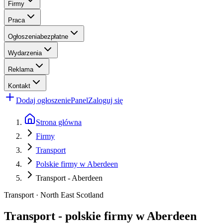
Firmy
Praca
Ogłoszenia
bezpłatne
Wydarzenia
Reklama
Kontakt
Dodaj ogłoszenie
Panel
Zaloguj się
Strona główna
Firmy
Transport
Polskie firmy w Aberdeen
Transport - Aberdeen
Transport · North East Scotland
Transport - polskie firmy w Aberdeen