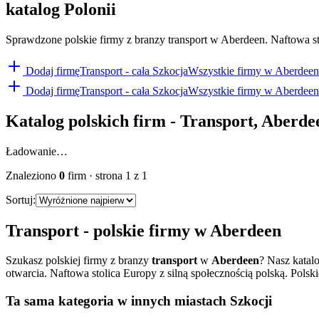
katalog Polonii
Sprawdzone polskie firmy z branzy transport w Aberdeen. Naftowa sto
Dodaj firmę
Transport
- cała Szkocja
Wszystkie firmy w
Aberdeen
Dodaj firmę
Transport
- cała Szkocja
Wszystkie firmy w
Aberdeen
Katalog polskich firm -
Transport
,
Aberde
Ładowanie…
Znaleziono
0
firm
· strona
1
z
1
Sortuj:
Transport
- polskie firmy w
Aberdeen
Szukasz polskiej firmy z branzy
transport
w
Aberdeen
? Nasz katal
otwarcia.
Naftowa stolica Europy z silną społecznością polską. Polski
Ta sama kategoria w innych miastach Szkocji