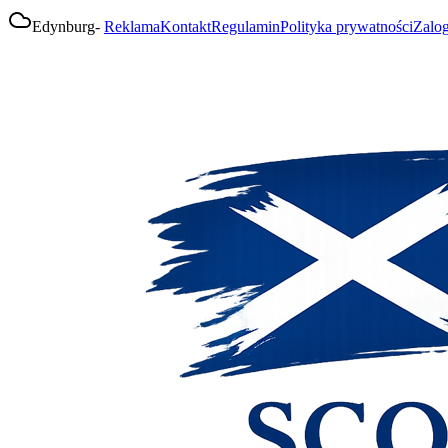
Edynburg
-
Reklama
Kontakt
Regulamin
Polityka prywatności
Zalog