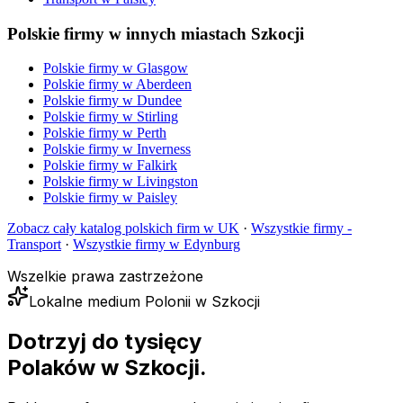
Polskie firmy w innych miastach Szkocji
Polskie firmy w
Glasgow
Polskie firmy w
Aberdeen
Polskie firmy w
Dundee
Polskie firmy w
Stirling
Polskie firmy w
Perth
Polskie firmy w
Inverness
Polskie firmy w
Falkirk
Polskie firmy w
Livingston
Polskie firmy w
Paisley
Zobacz cały katalog polskich firm w UK
·
Wszystkie firmy -
Transport
·
Wszystkie firmy w
Edynburg
Wszelkie prawa zastrzeżone
Lokalne medium Polonii w Szkocji
Dotrzyj do tysięcy
Polaków
w Szkocji.