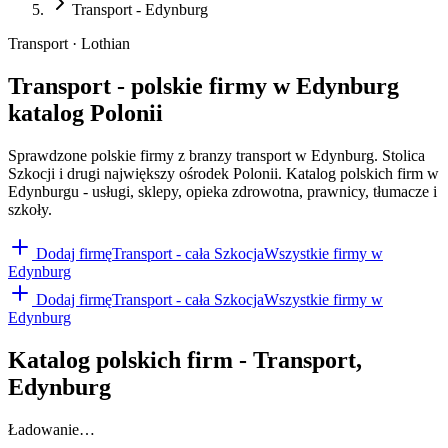
Transport - Edynburg
Transport · Lothian
Transport - polskie firmy w Edynburg
katalog Polonii
Sprawdzone polskie firmy z branzy transport w Edynburg. Stolica
Szkocji i drugi największy ośrodek Polonii. Katalog polskich firm w
Edynburgu - usługi, sklepy, opieka zdrowotna, prawnicy, tłumacze i
szkoły.
Dodaj firmę
Transport
- cała Szkocja
Wszystkie firmy w
Edynburg
Dodaj firmę
Transport
- cała Szkocja
Wszystkie firmy w
Edynburg
Katalog polskich firm -
Transport
,
Edynburg
Ładowanie…