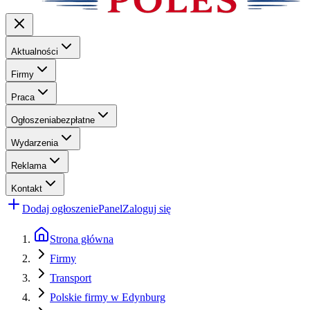
Aktualności
Firmy
Praca
Ogłoszenia
bezpłatne
Wydarzenia
Reklama
Kontakt
Dodaj ogłoszenie
Panel
Zaloguj się
Strona główna
Firmy
Transport
Polskie firmy w Edynburg