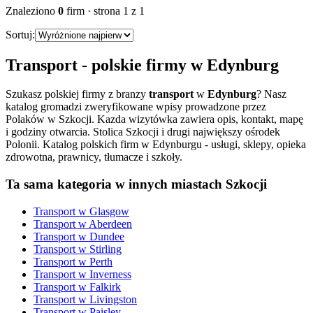
Znaleziono
0
firm
· strona
1
z
1
Sortuj:
Transport
- polskie firmy w
Edynburg
Szukasz polskiej firmy z branzy
transport
w
Edynburg
? Nasz
katalog gromadzi zweryfikowane wpisy prowadzone przez
Polaków w Szkocji. Kazda wizytówka zawiera opis, kontakt, mapę
i godziny otwarcia.
Stolica Szkocji i drugi największy ośrodek
Polonii. Katalog polskich firm w Edynburgu - usługi, sklepy, opieka
zdrowotna, prawnicy, tłumacze i szkoły.
Ta sama kategoria w innych miastach Szkocji
Transport
w
Glasgow
Transport
w
Aberdeen
Transport
w
Dundee
Transport
w
Stirling
Transport
w
Perth
Transport
w
Inverness
Transport
w
Falkirk
Transport
w
Livingston
Transport
w
Paisley