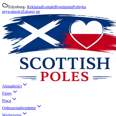
Edynburg
-
Reklama
Kontakt
Regulamin
Polityka
prywatności
Zaloguj się
Aktualności
Firmy
Praca
Ogłoszenia
bezpłatne
Wydarzenia