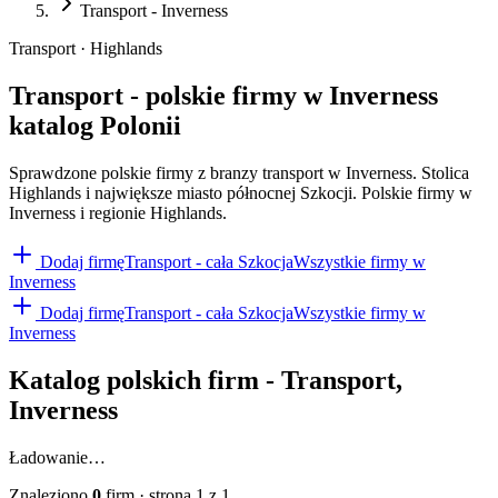
Transport - Inverness
Transport · Highlands
Transport - polskie firmy w Inverness
katalog Polonii
Sprawdzone polskie firmy z branzy transport w Inverness. Stolica
Highlands i największe miasto północnej Szkocji. Polskie firmy w
Inverness i regionie Highlands.
Dodaj firmę
Transport
- cała Szkocja
Wszystkie firmy w
Inverness
Dodaj firmę
Transport
- cała Szkocja
Wszystkie firmy w
Inverness
Katalog polskich firm -
Transport
,
Inverness
Ładowanie…
Znaleziono
0
firm
· strona
1
z
1