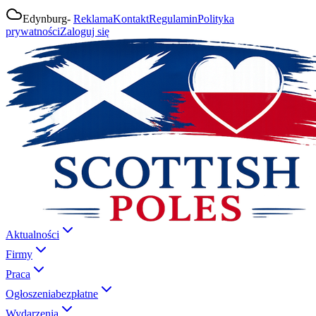
Edynburg
-
Reklama
Kontakt
Regulamin
Polityka
prywatności
Zaloguj się
Aktualności
Firmy
Praca
Ogłoszenia
bezpłatne
Wydarzenia