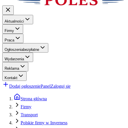
Aktualności
Firmy
Praca
Ogłoszenia
bezpłatne
Wydarzenia
Reklama
Kontakt
Dodaj ogłoszenie
Panel
Zaloguj się
Strona główna
Firmy
Transport
Polskie firmy w Inverness