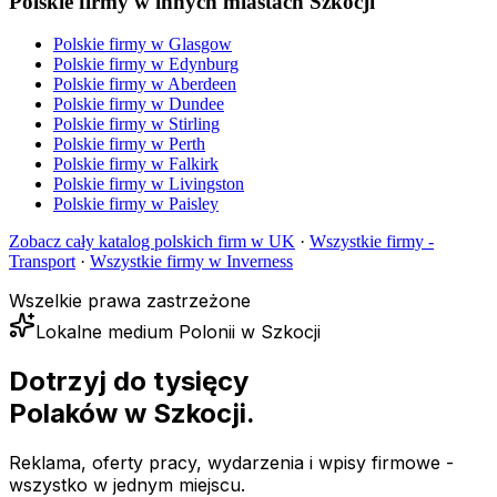
Polskie firmy w innych miastach Szkocji
Polskie firmy w
Glasgow
Polskie firmy w
Edynburg
Polskie firmy w
Aberdeen
Polskie firmy w
Dundee
Polskie firmy w
Stirling
Polskie firmy w
Perth
Polskie firmy w
Falkirk
Polskie firmy w
Livingston
Polskie firmy w
Paisley
Zobacz cały katalog polskich firm w UK
·
Wszystkie firmy -
Transport
·
Wszystkie firmy w
Inverness
Wszelkie prawa zastrzeżone
Lokalne medium Polonii w Szkocji
Dotrzyj do tysięcy
Polaków
w Szkocji.
Reklama, oferty pracy, wydarzenia i wpisy firmowe -
wszystko w jednym miejscu.