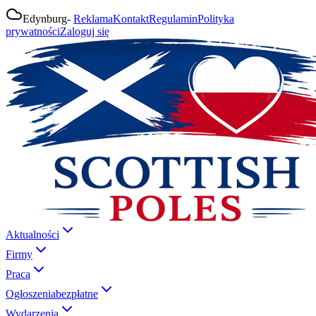
Edynburg
-
Reklama
Kontakt
Regulamin
Polityka
prywatności
Zaloguj się
Aktualności
Firmy
Praca
Ogłoszenia
bezpłatne
Wydarzenia