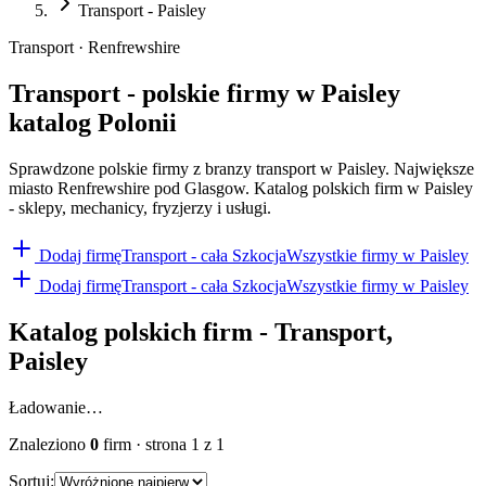
Transport - Paisley
Transport · Renfrewshire
Transport - polskie firmy w Paisley
katalog Polonii
Sprawdzone polskie firmy z branzy transport w Paisley. Największe
miasto Renfrewshire pod Glasgow. Katalog polskich firm w Paisley
- sklepy, mechanicy, fryzjerzy i usługi.
Dodaj firmę
Transport
- cała Szkocja
Wszystkie firmy w
Paisley
Dodaj firmę
Transport
- cała Szkocja
Wszystkie firmy w
Paisley
Katalog polskich firm -
Transport
,
Paisley
Ładowanie…
Znaleziono
0
firm
· strona
1
z
1
Sortuj: