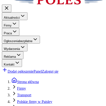
Aktualności
Firmy
Praca
Ogłoszenia
bezpłatne
Wydarzenia
Reklama
Kontakt
Dodaj ogłoszenie
Panel
Zaloguj się
Strona główna
Firmy
Transport
Polskie firmy w Paisley