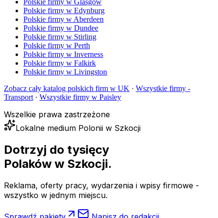
Polskie firmy w
Glasgow
Polskie firmy w
Edynburg
Polskie firmy w
Aberdeen
Polskie firmy w
Dundee
Polskie firmy w
Stirling
Polskie firmy w
Perth
Polskie firmy w
Inverness
Polskie firmy w
Falkirk
Polskie firmy w
Livingston
Zobacz cały katalog polskich firm w UK
·
Wszystkie firmy -
Transport
·
Wszystkie firmy w
Paisley
Wszelkie prawa zastrzeżone
Lokalne medium Polonii w Szkocji
Dotrzyj do tysięcy
Polaków
w Szkocji.
Reklama, oferty pracy, wydarzenia i wpisy firmowe -
wszystko w jednym miejscu.
Sprawdź pakiety
Napisz do redakcji