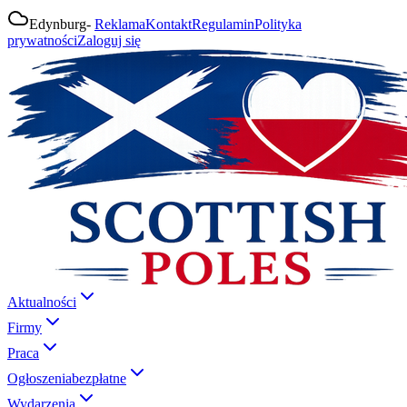
Edynburg
-
Reklama
Kontakt
Regulamin
Polityka
prywatności
Zaloguj się
Aktualności
Firmy
Praca
Ogłoszenia
bezpłatne
Wydarzenia