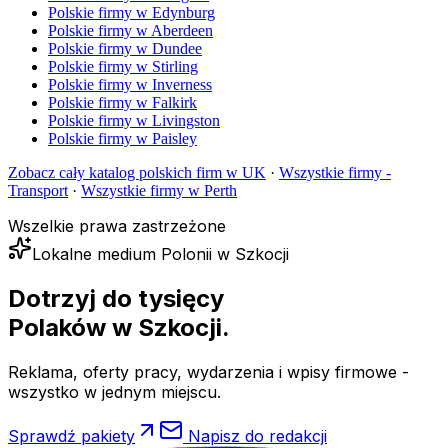
Polskie firmy w
Edynburg
Polskie firmy w
Aberdeen
Polskie firmy w
Dundee
Polskie firmy w
Stirling
Polskie firmy w
Inverness
Polskie firmy w
Falkirk
Polskie firmy w
Livingston
Polskie firmy w
Paisley
Zobacz cały katalog polskich firm w UK
·
Wszystkie firmy -
Transport
·
Wszystkie firmy w
Perth
Wszelkie prawa zastrzeżone
Lokalne medium Polonii w Szkocji
Dotrzyj do tysięcy
Polaków
w Szkocji.
Reklama, oferty pracy, wydarzenia i wpisy firmowe -
wszystko w jednym miejscu.
Sprawdź pakiety
Napisz do redakcji