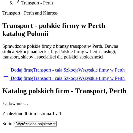
Transport - Perth
Transport · Perth and Kinross
Transport - polskie firmy w Perth
katalog Polonii
Sprawdzone polskie firmy z branzy transport w Perth. Dawna
stolica Szkocji nad rzeką Tay. Polskie firmy w Perth - usługi,
transport, sklepy i specjaliści dla polskiej społeczności.
Dodaj firmę
Transport
- cała Szkocja
Wszystkie firmy w
Perth
Dodaj firmę
Transport
- cała Szkocja
Wszystkie firmy w
Perth
Katalog polskich firm -
Transport
,
Perth
Ładowanie…
Znaleziono
0
firm
· strona
1
z
1
Sortuj: