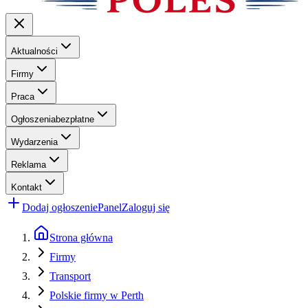
Aktualności
Firmy
Praca
Ogłoszenia
bezpłatne
Wydarzenia
Reklama
Kontakt
Dodaj ogłoszenie
Panel
Zaloguj się
Strona główna
Firmy
Transport
Polskie firmy w Perth