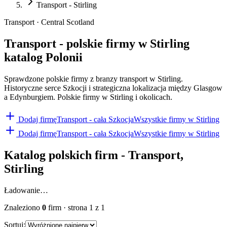
Transport - Stirling
Transport · Central Scotland
Transport - polskie firmy w Stirling
katalog Polonii
Sprawdzone polskie firmy z branzy transport w Stirling.
Historyczne serce Szkocji i strategiczna lokalizacja między Glasgow
a Edynburgiem. Polskie firmy w Stirling i okolicach.
Dodaj firmę
Transport
- cała Szkocja
Wszystkie firmy w
Stirling
Dodaj firmę
Transport
- cała Szkocja
Wszystkie firmy w
Stirling
Katalog polskich firm -
Transport
,
Stirling
Ładowanie…
Znaleziono
0
firm
· strona
1
z
1
Sortuj: