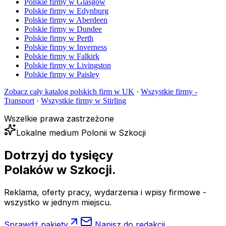
Polskie firmy w
Glasgow
Polskie firmy w
Edynburg
Polskie firmy w
Aberdeen
Polskie firmy w
Dundee
Polskie firmy w
Perth
Polskie firmy w
Inverness
Polskie firmy w
Falkirk
Polskie firmy w
Livingston
Polskie firmy w
Paisley
Zobacz cały katalog polskich firm w UK
·
Wszystkie firmy -
Transport
·
Wszystkie firmy w
Stirling
Wszelkie prawa zastrzeżone
Lokalne medium Polonii w Szkocji
Dotrzyj do tysięcy
Polaków
w Szkocji.
Reklama, oferty pracy, wydarzenia i wpisy firmowe -
wszystko w jednym miejscu.
Sprawdź pakiety
Napisz do redakcji