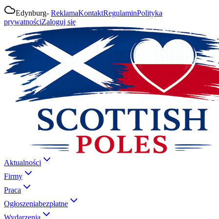
Edynburg
-
Reklama
Kontakt
Regulamin
Polityka
prywatności
Zaloguj się
Aktualności
Firmy
Praca
Ogłoszenia
bezpłatne
Wydarzenia