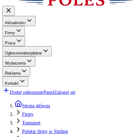
Aktualności
Firmy
Praca
Ogłoszenia
bezpłatne
Wydarzenia
Reklama
Kontakt
Dodaj ogłoszenie
Panel
Zaloguj się
Strona główna
Firmy
Transport
Polskie firmy w Stirling