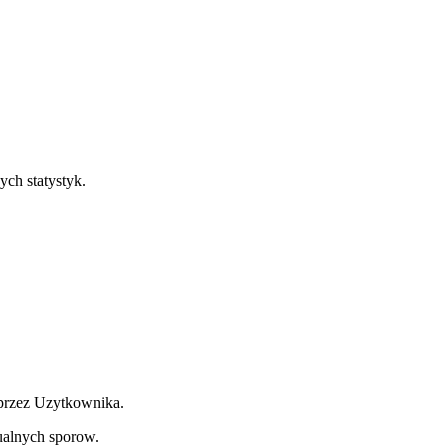
ych statystyk.
 przez Uzytkownika.
ualnych sporow.