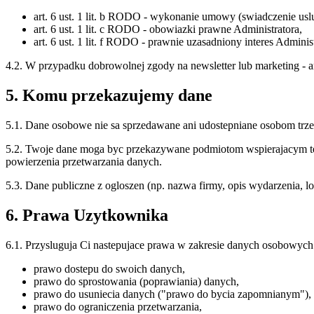
art. 6 ust. 1 lit. b RODO - wykonanie umowy (swiadczenie uslu
art. 6 ust. 1 lit. c RODO - obowiazki prawne Administratora,
art. 6 ust. 1 lit. f RODO - prawnie uzasadniony interes Adminis
4.2. W przypadku dobrowolnej zgody na newsletter lub marketing - art
5. Komu przekazujemy dane
5.1. Dane osobowe nie sa sprzedawane ani udostepniane osobom trz
5.2. Twoje dane moga byc przekazywane podmiotom wspierajacym techn
powierzenia przetwarzania danych.
5.3. Dane publiczne z ogloszen (np. nazwa firmy, opis wydarzenia, l
6. Prawa Uzytkownika
6.1. Przysluguja Ci nastepujace prawa w zakresie danych osobowych
prawo dostepu do swoich danych,
prawo do sprostowania (poprawiania) danych,
prawo do usuniecia danych ("prawo do bycia zapomnianym"),
prawo do ograniczenia przetwarzania,