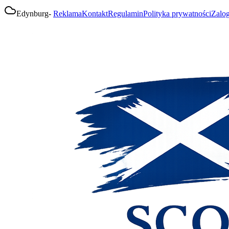
Edynburg
-
Reklama
Kontakt
Regulamin
Polityka prywatności
Zalog