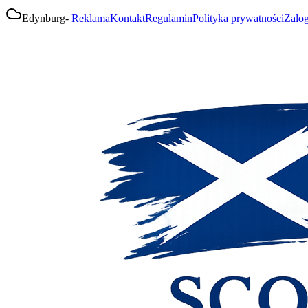
Edynburg
-
Reklama
Kontakt
Regulamin
Polityka prywatności
Zalog