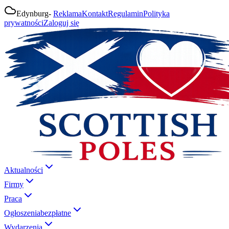
Edynburg
-
Reklama
Kontakt
Regulamin
Polityka
prywatności
Zaloguj się
Aktualności
Firmy
Praca
Ogłoszenia
bezpłatne
Wydarzenia