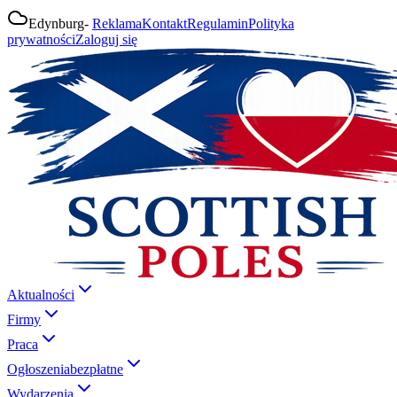
Edynburg
-
Reklama
Kontakt
Regulamin
Polityka
prywatności
Zaloguj się
Aktualności
Firmy
Praca
Ogłoszenia
bezpłatne
Wydarzenia