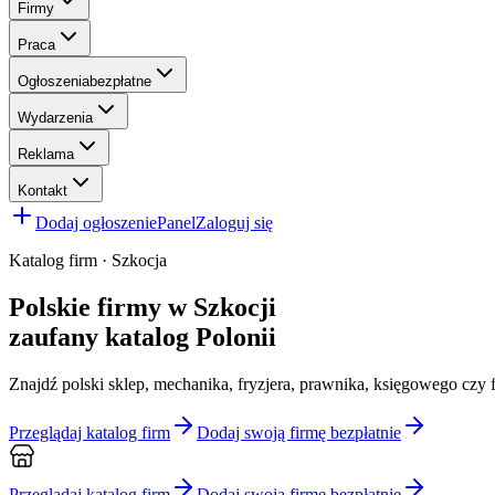
Firmy
Praca
Ogłoszenia
bezpłatne
Wydarzenia
Reklama
Kontakt
Dodaj ogłoszenie
Panel
Zaloguj się
Katalog firm · Szkocja
Polskie firmy w Szkocji
zaufany katalog Polonii
Znajdź polski sklep, mechanika, fryzjera, prawnika, księgowego c
Przeglądaj katalog firm
Dodaj swoją firmę bezpłatnie
Przeglądaj katalog firm
Dodaj swoją firmę bezpłatnie