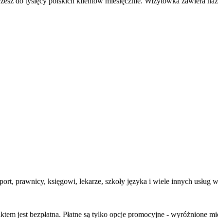
rzesz do tysięcy polskich klientów miesięcznie. Wizytówka zawiera naz
sport, prawnicy, księgowi, lekarze, szkoły języka i wiele innych usłu
em jest bezpłatna. Płatne są tylko opcje promocyjne - wyróżnione miej