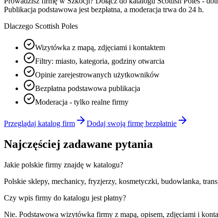
Prowadzisz firmę w Szkocji? Dołącz do katalogu Scottish Poles - dot
Publikacja podstawowa jest bezpłatna, a moderacja trwa do 24 h.
Dlaczego Scottish Poles
Wizytówka z mapą, zdjęciami i kontaktem
Filtry: miasto, kategoria, godziny otwarcia
Opinie zarejestrowanych użytkowników
Bezpłatna podstawowa publikacja
Moderacja - tylko realne firmy
Przeglądaj katalog firm
Dodaj swoją firmę bezpłatnie
Najczęściej zadawane pytania
Jakie polskie firmy znajdę w katalogu?
Polskie sklepy, mechanicy, fryzjerzy, kosmetyczki, budowlanka, tran
Czy wpis firmy do katalogu jest płatny?
Nie. Podstawowa wizytówka firmy z mapą, opisem, zdjęciami i kontakt