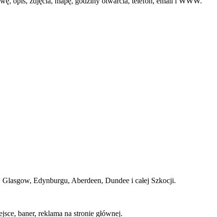
wę, opis, zdjęcia, mapę, godziny otwarcia, telefon, email i WWW.
g w Glasgow, Edynburgu, Aberdeen, Dundee i całej Szkocji.
sce, baner, reklama na stronie głównej.