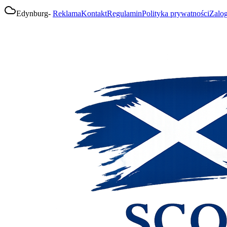
Edynburg
-
Reklama
Kontakt
Regulamin
Polityka prywatności
Zalog