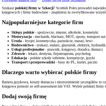
Szukasz
polskiej firmy w Szkocji
? Scottish Poles prowadzi najwięk
księgowych i firmy budowlane - znajdziesz tu zweryfikowane wizyt
Najpopularniejsze kategorie firm
Sklepy polskie
- spożywcze, mięsne, alkohole, kosmetyki
Motoryzacja
- mechanik, blacharz, MOT, opony, transport aut
Uroda
- fryzjer, kosmetyczka, paznokcie, masaż, brwi
Budownictwo
- tynkarz, malarz, glazurnik, elektryk, hydraulik
Usługi profesjonalne
- prawnik, księgowy, doradca, tłumacz
Zdrowie
- lekarz, dentysta, fizjoterapeuta, psycholog
Edukacja
- polskie szkoły sobotnie, korepetycje, języki
Transport i przeprowadzki
- busy do PL, kurier, paczki
Dlaczego warto wybierać polskie firmy
Bariera językowa, koszty tłumacza i niezrozumienie szczegółów to 
księgowa pomoże ze self-assessment lub VAT. Wybór polskiej firmy to
Dodaj swoją firmę