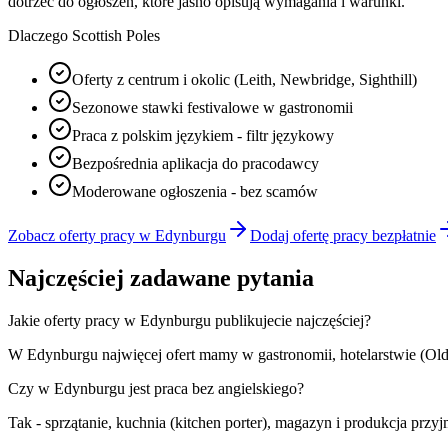
dotrzeć do ogłoszeń, które jasno opisują wymagania i warunki.
Dlaczego Scottish Poles
Oferty z centrum i okolic (Leith, Newbridge, Sighthill)
Sezonowe stawki festivalowe w gastronomii
Praca z polskim językiem - filtr językowy
Bezpośrednia aplikacja do pracodawcy
Moderowane ogłoszenia - bez scamów
Zobacz oferty pracy w Edynburgu
Dodaj ofertę pracy bezpłatnie
Najczęściej zadawane pytania
Jakie oferty pracy w Edynburgu publikujecie najczęściej?
W Edynburgu najwięcej ofert mamy w gastronomii, hotelarstwie (Old
Czy w Edynburgu jest praca bez angielskiego?
Tak - sprzątanie, kuchnia (kitchen porter), magazyn i produkcja prz