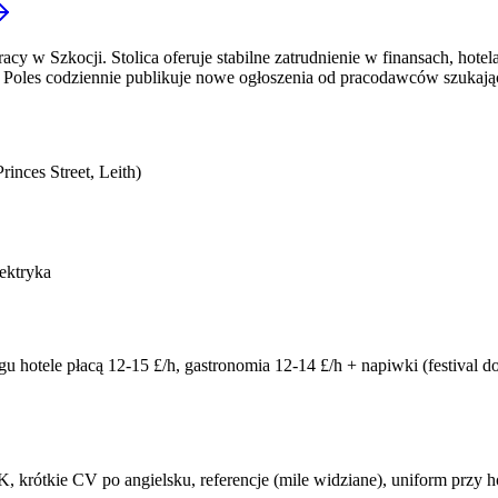
y w Szkocji. Stolica oferuje stabilne zatrudnienie w finansach, hotela
sh Poles codziennie publikuje nowe ogłoszenia od pracodawców szukaj
rinces Street, Leith)
lektryka
u hotele płacą 12-15 £/h, gastronomia 12-14 £/h + napiwki (festival do
 krótkie CV po angielsku, referencje (mile widziane), uniform przy 