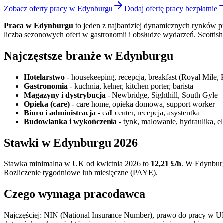
Zobacz oferty pracy w Edynburgu
Dodaj ofertę pracy bezpłatnie
Praca w Edynburgu
to jeden z najbardziej dynamicznych rynków prac
liczba sezonowych ofert w gastronomii i obsłudze wydarzeń. Scotti
Najczęstsze branże w Edynburgu
Hotelarstwo
- housekeeping, recepcja, breakfast (Royal Mile, P
Gastronomia
- kuchnia, kelner, kitchen porter, barista
Magazyny i dystrybucja
- Newbridge, Sighthill, South Gyle
Opieka (care)
- care home, opieka domowa, support worker
Biuro i administracja
- call center, recepcja, asystentka
Budowlanka i wykończenia
- tynk, malowanie, hydraulika, e
Stawki w Edynburgu 2026
Stawka minimalna w UK od kwietnia 2026 to
12,21 £/h
. W Edynburg
Rozliczenie tygodniowe lub miesięczne (PAYE).
Czego wymaga pracodawca
Najczęściej: NIN (National Insurance Number), prawo do pracy w UK,