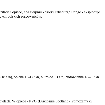
rstwie i opiece, a w sierpniu - dzięki Edinburgh Fringe - eksploduje
ących polskich pracowników.
 18 £/h), opieka 13-17 £/h, biuro od 13 £/h, budowlanka 18-25 £/h.
hotelach. W opiece - PVG (Disclosure Scotland). Pomożemy ci