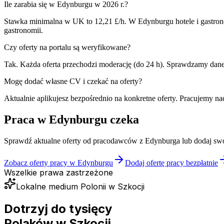
Ile zarabia się w Edynburgu w 2026 r.?
Stawka minimalna w UK to 12,21 £/h. W Edynburgu hotele i gastronom
gastronomii.
Czy oferty na portalu są weryfikowane?
Tak. Każda oferta przechodzi moderację (do 24 h). Sprawdzamy dane
Mogę dodać własne CV i czekać na oferty?
Aktualnie aplikujesz bezpośrednio na konkretne oferty. Pracujemy n
Praca w Edynburgu czeka
Sprawdź aktualne oferty od pracodawców z Edynburga lub dodaj swoj
Zobacz oferty pracy w Edynburgu
Dodaj ofertę pracy bezpłatnie
Wszelkie prawa zastrzeżone
Lokalne medium Polonii w Szkocji
Dotrzyj do tysięcy
Polaków
w Szkocji.