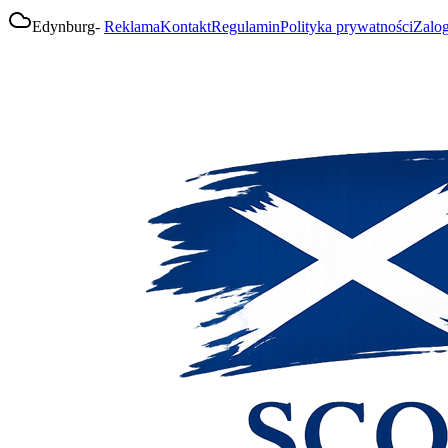
Edynburg
-
Reklama
Kontakt
Regulamin
Polityka prywatności
Zalog