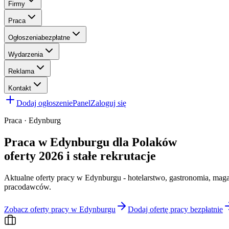
Firmy
Praca
Ogłoszenia
bezpłatne
Wydarzenia
Reklama
Kontakt
Dodaj ogłoszenie
Panel
Zaloguj się
Praca · Edynburg
Praca w Edynburgu dla Polaków
oferty 2026 i stałe rekrutacje
Aktualne oferty pracy w Edynburgu - hotelarstwo, gastronomia, magaz
pracodawców.
Zobacz oferty pracy w Edynburgu
Dodaj ofertę pracy bezpłatnie