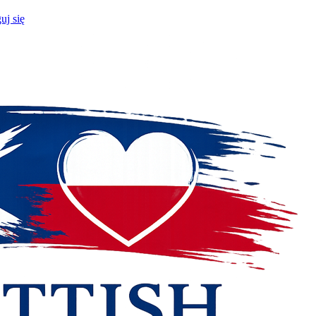
uj się