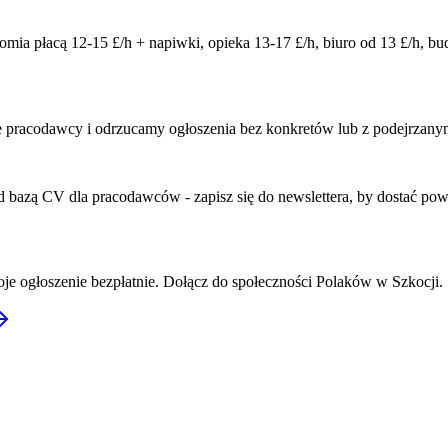
ia płacą 12-15 £/h + napiwki, opieka 13-17 £/h, biuro od 13 £/h, bu
 pracodawcy i odrzucamy ogłoszenia bez konkretów lub z podejrzanym
ad bazą CV dla pracodawców - zapisz się do newslettera, by dostać po
e ogłoszenie bezpłatnie. Dołącz do społeczności Polaków w Szkocji.