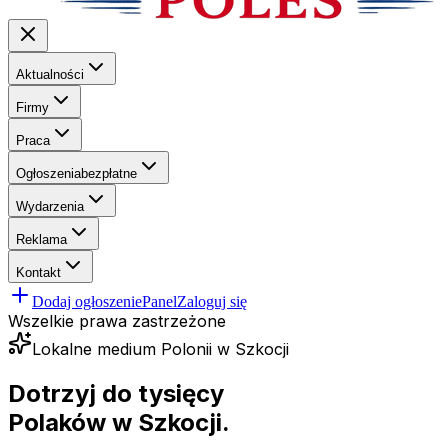
Aktualności
Firmy
Praca
Ogłoszenia
bezpłatne
Wydarzenia
Reklama
Kontakt
Dodaj ogłoszenie
Panel
Zaloguj się
Wszelkie prawa zastrzeżone
Lokalne medium Polonii w Szkocji
Dotrzyj do tysięcy
Polaków
w Szkocji.