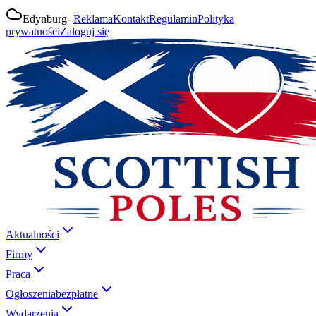
Edynburg
-
Reklama
Kontakt
Regulamin
Polityka
prywatności
Zaloguj się
Aktualności
Firmy
Praca
Ogłoszenia
bezpłatne
Wydarzenia