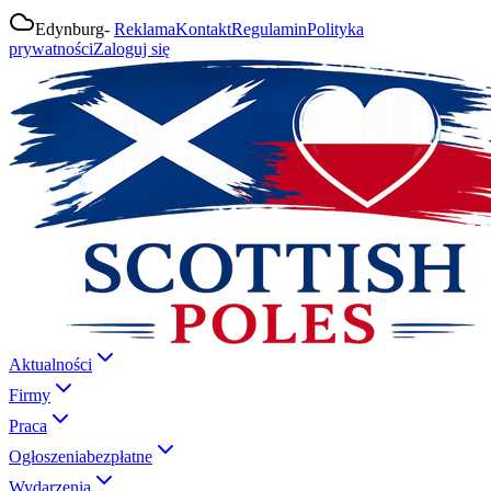
Edynburg
-
Reklama
Kontakt
Regulamin
Polityka
prywatności
Zaloguj się
Aktualności
Firmy
Praca
Ogłoszenia
bezpłatne
Wydarzenia