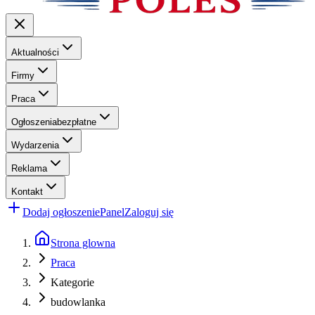
Aktualności
Firmy
Praca
Ogłoszenia
bezpłatne
Wydarzenia
Reklama
Kontakt
Dodaj ogłoszenie
Panel
Zaloguj się
Strona glowna
Praca
Kategorie
budowlanka