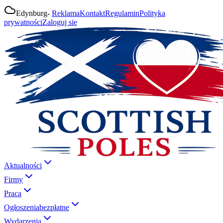
Edynburg
-
Reklama
Kontakt
Regulamin
Polityka
prywatności
Zaloguj się
Aktualności
Firmy
Praca
Ogłoszenia
bezpłatne
Wydarzenia