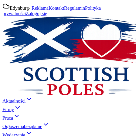
Edynburg
-
Reklama
Kontakt
Regulamin
Polityka
prywatności
Zaloguj się
Aktualności
Firmy
Praca
Ogłoszenia
bezpłatne
Wydarzenia