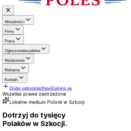
Aktualności
Firmy
Praca
Ogłoszenia
bezpłatne
Wydarzenia
Reklama
Kontakt
Dodaj ogłoszenie
Panel
Zaloguj się
Wszelkie prawa zastrzeżone
Lokalne medium Polonii w Szkocji
Dotrzyj do tysięcy
Polaków
w Szkocji.