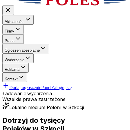
Aktualności
Firmy
Praca
Ogłoszenia
bezpłatne
Wydarzenia
Reklama
Kontakt
Dodaj ogłoszenie
Panel
Zaloguj się
Ładowanie wydarzenia…
Wszelkie prawa zastrzeżone
Lokalne medium Polonii w Szkocji
Dotrzyj do tysięcy
Polaków
w Szkocji.