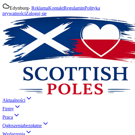
Edynburg
-
Reklama
Kontakt
Regulamin
Polityka
prywatności
Zaloguj się
Aktualności
Firmy
Praca
Ogłoszenia
bezpłatne
Wydarzenia