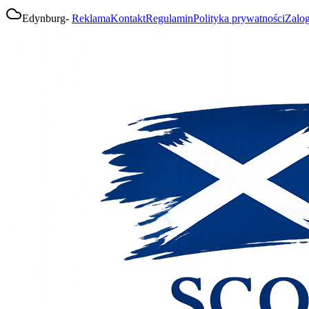
Edynburg
-
Reklama
Kontakt
Regulamin
Polityka prywatności
Zalog