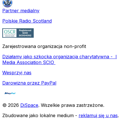
Partner medialny
Polskie Radio Scotland
Zarejestrowana organizacja non-profit
Działamy jako szkocka organizacja charytatywna -
I
Media Association SCIO
Wesprzyj nas
Darowizna przez PayPal
©
2026
DiSpace
.
Wszelkie prawa zastrzeżone
.
Zbudowane jako lokalne medium -
reklamuj się u nas
.