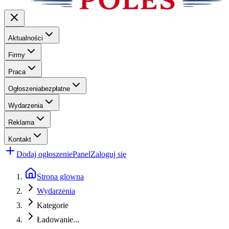
Aktualności
Firmy
Praca
Ogłoszenia
bezpłatne
Wydarzenia
Reklama
Kontakt
Dodaj ogłoszenie
Panel
Zaloguj się
Strona glowna
Wydarzenia
Kategorie
Ładowanie...