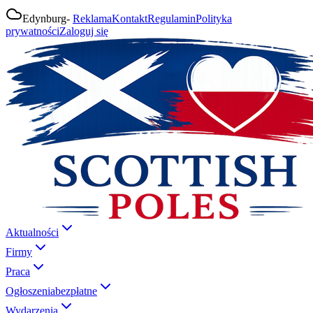
Edynburg
-
Reklama
Kontakt
Regulamin
Polityka
prywatności
Zaloguj się
Aktualności
Firmy
Praca
Ogłoszenia
bezpłatne
Wydarzenia