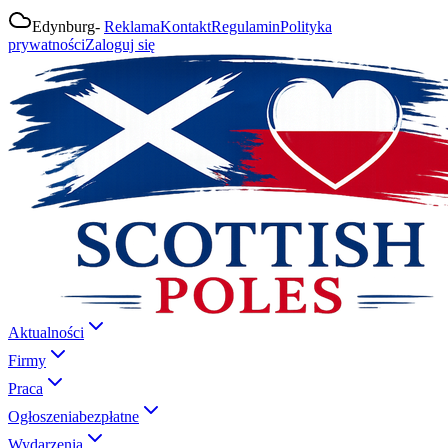
Edynburg
-
Reklama
Kontakt
Regulamin
Polityka
prywatności
Zaloguj się
Aktualności
Firmy
Praca
Ogłoszenia
bezpłatne
Wydarzenia