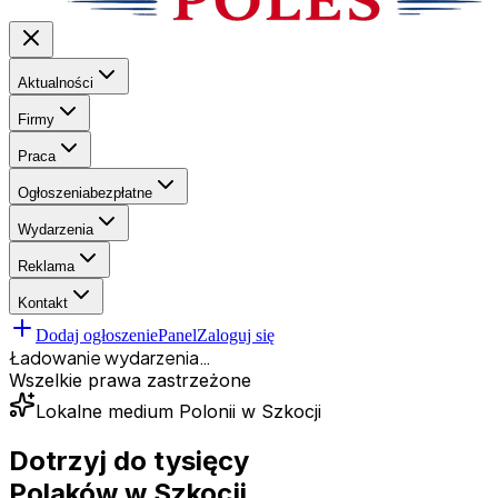
Aktualności
Firmy
Praca
Ogłoszenia
bezpłatne
Wydarzenia
Reklama
Kontakt
Dodaj ogłoszenie
Panel
Zaloguj się
Ładowanie wydarzenia…
Wszelkie prawa zastrzeżone
Lokalne medium Polonii w Szkocji
Dotrzyj do tysięcy
Polaków
w Szkocji.