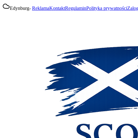
Edynburg
-
Reklama
Kontakt
Regulamin
Polityka prywatności
Zalog