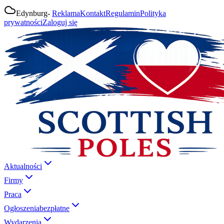
Edynburg
-
Reklama
Kontakt
Regulamin
Polityka
prywatności
Zaloguj się
Aktualności
Firmy
Praca
Ogłoszenia
bezpłatne
Wydarzenia