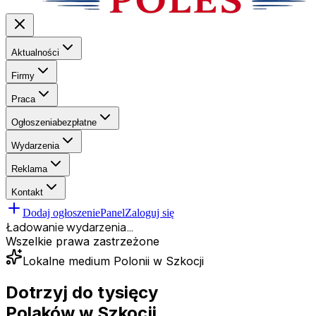
Aktualności
Firmy
Praca
Ogłoszenia
bezpłatne
Wydarzenia
Reklama
Kontakt
Dodaj ogłoszenie
Panel
Zaloguj się
Ładowanie wydarzenia…
Wszelkie prawa zastrzeżone
Lokalne medium Polonii w Szkocji
Dotrzyj do tysięcy
Polaków
w Szkocji.