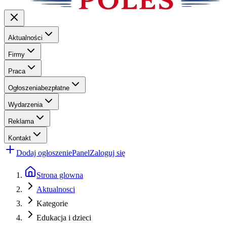
Aktualności
Firmy
Praca
Ogłoszenia
bezpłatne
Wydarzenia
Reklama
Kontakt
Dodaj ogłoszenie
Panel
Zaloguj się
Strona glowna
Aktualnosci
Kategorie
Edukacja i dzieci