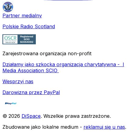
Partner medialny
Polskie Radio Scotland
Zarejestrowana organizacja non-profit
Działamy jako szkocka organizacja charytatywna -
I
Media Association SCIO
Wesprzyj nas
Darowizna przez PayPal
©
2026
DiSpace
.
Wszelkie prawa zastrzeżone
.
Zbudowane jako lokalne medium -
reklamuj się u nas
.