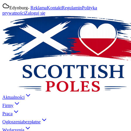
Edynburg
-
Reklama
Kontakt
Regulamin
Polityka
prywatności
Zaloguj się
Aktualności
Firmy
Praca
Ogłoszenia
bezpłatne
Wydarzenia