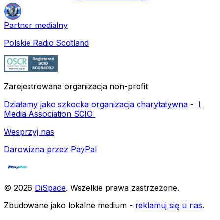
Partner medialny
Polskie Radio Scotland
Zarejestrowana organizacja non-profit
Działamy jako szkocka organizacja charytatywna -
I
Media Association SCIO
Wesprzyj nas
Darowizna przez PayPal
©
2026
DiSpace
.
Wszelkie prawa zastrzeżone
.
Zbudowane jako lokalne medium -
reklamuj się u nas
.