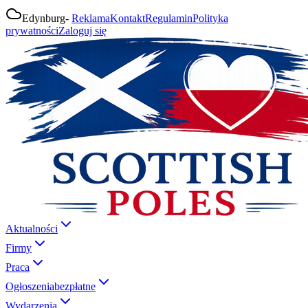
Edynburg
-
Reklama
Kontakt
Regulamin
Polityka
prywatności
Zaloguj się
Aktualności
Firmy
Praca
Ogłoszenia
bezpłatne
Wydarzenia