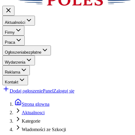
Aktualności
Firmy
Praca
Ogłoszenia
bezpłatne
Wydarzenia
Reklama
Kontakt
Dodaj ogłoszenie
Panel
Zaloguj się
Strona glowna
Aktualnosci
Kategorie
Wiadomości ze Szkocji