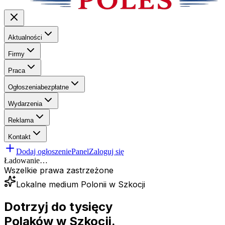
Aktualności
Firmy
Praca
Ogłoszenia
bezpłatne
Wydarzenia
Reklama
Kontakt
Dodaj ogłoszenie
Panel
Zaloguj się
Ładowanie…
Wszelkie prawa zastrzeżone
Lokalne medium Polonii w Szkocji
Dotrzyj do tysięcy
Polaków
w Szkocji.