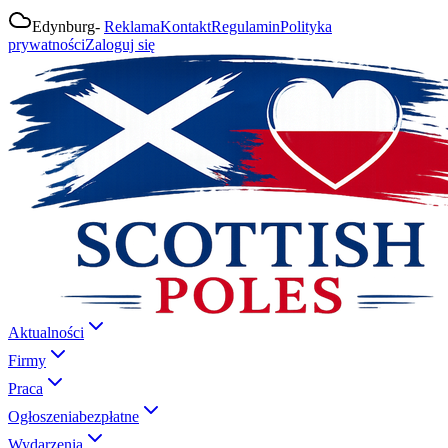
Edynburg
-
Reklama
Kontakt
Regulamin
Polityka
prywatności
Zaloguj się
Aktualności
Firmy
Praca
Ogłoszenia
bezpłatne
Wydarzenia