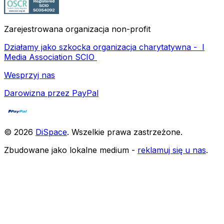
Zarejestrowana organizacja non-profit
Działamy jako szkocka organizacja charytatywna -
I
Media Association SCIO
Wesprzyj nas
Darowizna przez PayPal
©
2026
DiSpace
.
Wszelkie prawa zastrzeżone
.
Zbudowane jako lokalne medium -
reklamuj się u nas
.