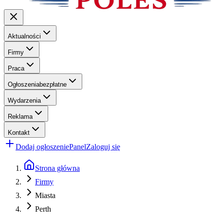
Aktualności
Firmy
Praca
Ogłoszenia
bezpłatne
Wydarzenia
Reklama
Kontakt
Dodaj ogłoszenie
Panel
Zaloguj się
Strona główna
Firmy
Miasta
Perth