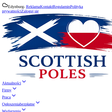
Edynburg
-
Reklama
Kontakt
Regulamin
Polityka
prywatności
Zaloguj się
Aktualności
Firmy
Praca
Ogłoszenia
bezpłatne
Wydarzenia