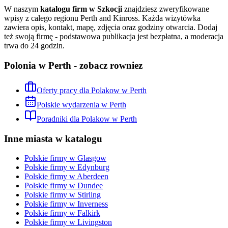
W naszym
katalogu firm w Szkocji
znajdziesz zweryfikowane
wpisy z całego regionu
Perth and Kinross
. Każda wizytówka
zawiera opis, kontakt, mapę, zdjęcia oraz godziny otwarcia. Dodaj
też swoją firmę - podstawowa publikacja jest bezpłatna, a moderacja
trwa do 24 godzin.
Polonia w Perth - zobacz rowniez
Oferty pracy dla Polakow w Perth
Polskie wydarzenia w Perth
Poradniki dla Polakow w Perth
Inne miasta w katalogu
Polskie firmy w
Glasgow
Polskie firmy w
Edynburg
Polskie firmy w
Aberdeen
Polskie firmy w
Dundee
Polskie firmy w
Stirling
Polskie firmy w
Inverness
Polskie firmy w
Falkirk
Polskie firmy w
Livingston