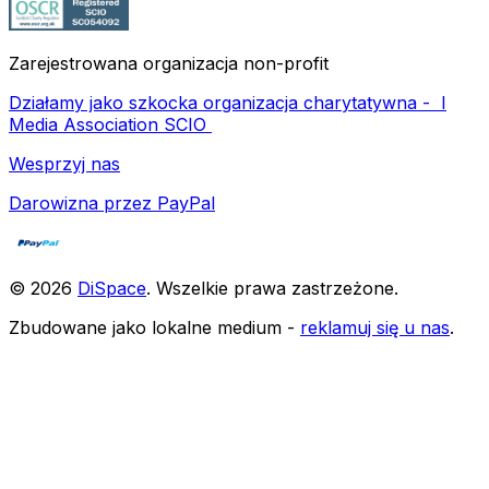
Zarejestrowana organizacja non-profit
Działamy jako szkocka organizacja charytatywna -
I
Media Association SCIO
Wesprzyj nas
Darowizna przez PayPal
©
2026
DiSpace
.
Wszelkie prawa zastrzeżone
.
Zbudowane jako lokalne medium -
reklamuj się u nas
.