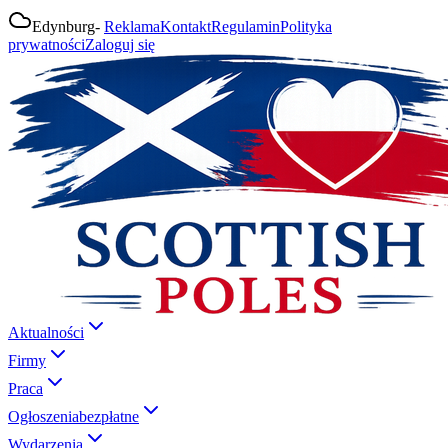
Edynburg
-
Reklama
Kontakt
Regulamin
Polityka
prywatności
Zaloguj się
Aktualności
Firmy
Praca
Ogłoszenia
bezpłatne
Wydarzenia