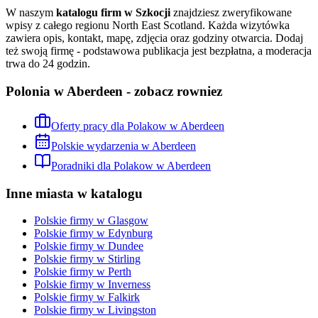
W naszym
katalogu firm w Szkocji
znajdziesz zweryfikowane
wpisy z całego regionu
North East Scotland
. Każda wizytówka
zawiera opis, kontakt, mapę, zdjęcia oraz godziny otwarcia. Dodaj
też swoją firmę - podstawowa publikacja jest bezpłatna, a moderacja
trwa do 24 godzin.
Polonia w Aberdeen - zobacz rowniez
Oferty pracy dla Polakow w Aberdeen
Polskie wydarzenia w Aberdeen
Poradniki dla Polakow w Aberdeen
Inne miasta w katalogu
Polskie firmy w
Glasgow
Polskie firmy w
Edynburg
Polskie firmy w
Dundee
Polskie firmy w
Stirling
Polskie firmy w
Perth
Polskie firmy w
Inverness
Polskie firmy w
Falkirk
Polskie firmy w
Livingston