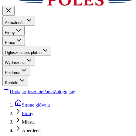
Aktualności
Firmy
Praca
Ogłoszenia
bezpłatne
Wydarzenia
Reklama
Kontakt
Dodaj ogłoszenie
Panel
Zaloguj się
Strona główna
Firmy
Miasta
Aberdeen