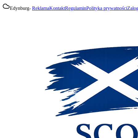
Edynburg
-
Reklama
Kontakt
Regulamin
Polityka prywatności
Zalog