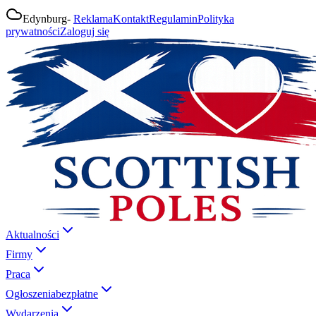
Edynburg
-
Reklama
Kontakt
Regulamin
Polityka
prywatności
Zaloguj się
Aktualności
Firmy
Praca
Ogłoszenia
bezpłatne
Wydarzenia