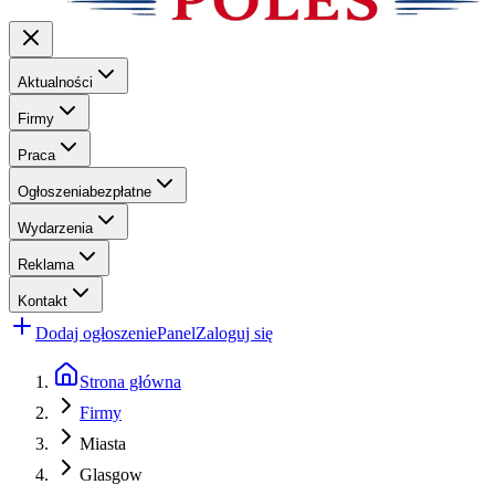
Aktualności
Firmy
Praca
Ogłoszenia
bezpłatne
Wydarzenia
Reklama
Kontakt
Dodaj ogłoszenie
Panel
Zaloguj się
Strona główna
Firmy
Miasta
Glasgow