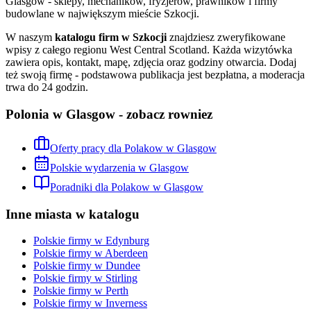
Glasgow - sklepy, mechaników, fryzjerów, prawników i firmy
budowlane w największym mieście Szkocji.
W naszym
katalogu firm w Szkocji
znajdziesz zweryfikowane
wpisy z całego regionu
West Central Scotland
. Każda wizytówka
zawiera opis, kontakt, mapę, zdjęcia oraz godziny otwarcia. Dodaj
też swoją firmę - podstawowa publikacja jest bezpłatna, a moderacja
trwa do 24 godzin.
Polonia w Glasgow - zobacz rowniez
Oferty pracy dla Polakow w Glasgow
Polskie wydarzenia w Glasgow
Poradniki dla Polakow w Glasgow
Inne miasta w katalogu
Polskie firmy w
Edynburg
Polskie firmy w
Aberdeen
Polskie firmy w
Dundee
Polskie firmy w
Stirling
Polskie firmy w
Perth
Polskie firmy w
Inverness