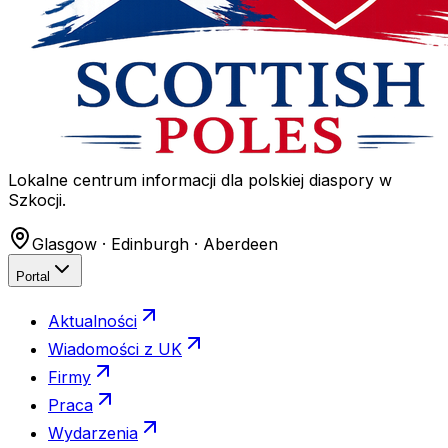
Lokalne centrum informacji dla polskiej diaspory w
Szkocji.
Glasgow · Edinburgh · Aberdeen
Portal
Aktualności
Wiadomości z UK
Firmy
Praca
Wydarzenia