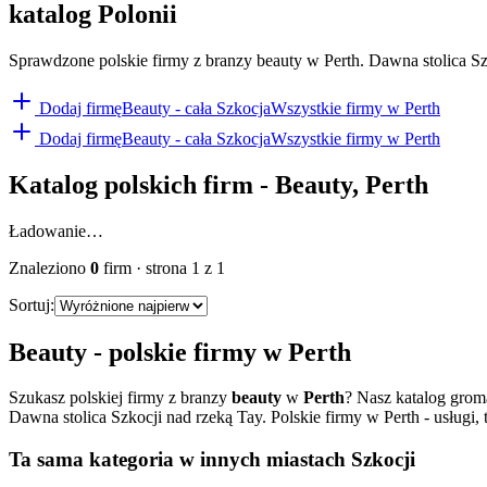
katalog Polonii
Sprawdzone polskie firmy z branzy beauty w Perth. Dawna stolica Szkocj
Dodaj firmę
Beauty
- cała Szkocja
Wszystkie firmy w
Perth
Dodaj firmę
Beauty
- cała Szkocja
Wszystkie firmy w
Perth
Katalog polskich firm -
Beauty
,
Perth
Ładowanie…
Znaleziono
0
firm
· strona
1
z
1
Sortuj:
Beauty
- polskie firmy w
Perth
Szukasz polskiej firmy z branzy
beauty
w
Perth
? Nasz katalog grom
Dawna stolica Szkocji nad rzeką Tay. Polskie firmy w Perth - usługi, tr
Ta sama kategoria w innych miastach Szkocji