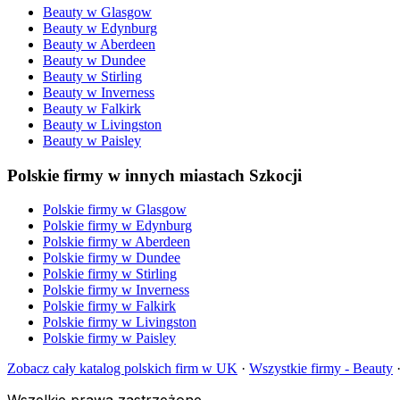
Beauty
w
Glasgow
Beauty
w
Edynburg
Beauty
w
Aberdeen
Beauty
w
Dundee
Beauty
w
Stirling
Beauty
w
Inverness
Beauty
w
Falkirk
Beauty
w
Livingston
Beauty
w
Paisley
Polskie firmy w innych miastach Szkocji
Polskie firmy w
Glasgow
Polskie firmy w
Edynburg
Polskie firmy w
Aberdeen
Polskie firmy w
Dundee
Polskie firmy w
Stirling
Polskie firmy w
Inverness
Polskie firmy w
Falkirk
Polskie firmy w
Livingston
Polskie firmy w
Paisley
Zobacz cały katalog polskich firm w UK
·
Wszystkie firmy -
Beauty