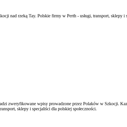
i nad rzeką Tay. Polskie firmy w Perth - usługi, transport, sklepy i sp
adzi zweryfikowane wpisy prowadzone przez Polaków w Szkocji. Kazd
ansport, sklepy i specjaliści dla polskiej społeczności.