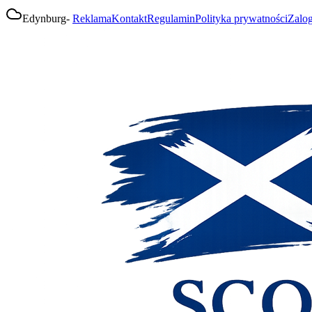
Edynburg
-
Reklama
Kontakt
Regulamin
Polityka prywatności
Zalog