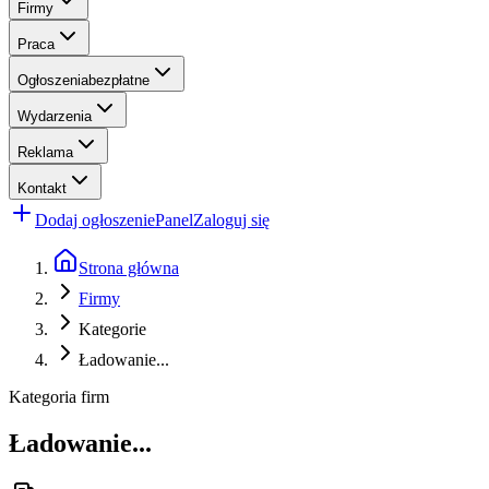
Firmy
Praca
Ogłoszenia
bezpłatne
Wydarzenia
Reklama
Kontakt
Dodaj ogłoszenie
Panel
Zaloguj się
Strona główna
Firmy
Kategorie
Ładowanie...
Kategoria firm
Ładowanie...