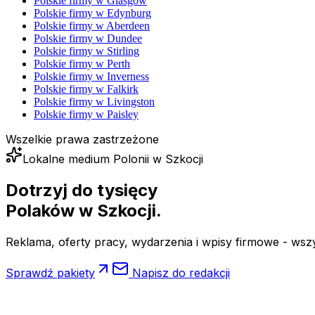
Polskie firmy w
Glasgow
Polskie firmy w
Edynburg
Polskie firmy w
Aberdeen
Polskie firmy w
Dundee
Polskie firmy w
Stirling
Polskie firmy w
Perth
Polskie firmy w
Inverness
Polskie firmy w
Falkirk
Polskie firmy w
Livingston
Polskie firmy w
Paisley
Wszelkie prawa zastrzeżone
Lokalne medium Polonii w Szkocji
Dotrzyj do tysięcy
Polaków
w Szkocji.
Reklama, oferty pracy, wydarzenia i wpisy firmowe - wsz
Sprawdź pakiety
Napisz do redakcji