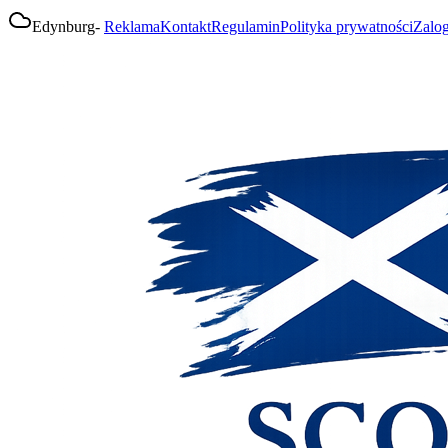
Edynburg
-
Reklama
Kontakt
Regulamin
Polityka prywatności
Zalog