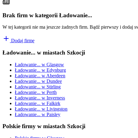
Brak firm w kategorii Ładowanie...
W tej kategorii nie ma jeszcze żadnych firm. Bądź pierwszy i dodaj s
Dodaj firmę
Ładowanie...
w miastach Szkocji
Ładowanie...
w
Glasgow
Ładowanie...
w
Edynburg
Ładowanie...
w
Aberdeen
Ładowanie...
w
Dundee
Ładowanie...
w
Stirling
Ładowanie...
w
Perth
Ładowanie...
w
Inverness
Ładowanie...
w
Falkirk
Ładowanie...
w
Livingston
Ładowanie...
w
Paisley
Polskie firmy w miastach Szkocji