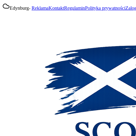
Edynburg
-
Reklama
Kontakt
Regulamin
Polityka prywatności
Zalog