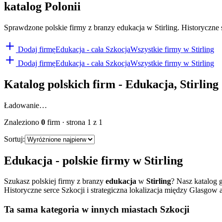
katalog Polonii
Sprawdzone polskie firmy z branzy edukacja w Stirling. Historyczne s
Dodaj firmę
Edukacja
- cała Szkocja
Wszystkie firmy w
Stirling
Dodaj firmę
Edukacja
- cała Szkocja
Wszystkie firmy w
Stirling
Katalog polskich firm -
Edukacja
,
Stirling
Ładowanie…
Znaleziono
0
firm
· strona
1
z
1
Sortuj:
Edukacja
- polskie firmy w
Stirling
Szukasz polskiej firmy z branzy
edukacja
w
Stirling
? Nasz katalog 
Historyczne serce Szkocji i strategiczna lokalizacja między Glasgow 
Ta sama kategoria w innych miastach Szkocji