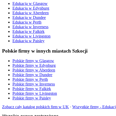
Edukacja
w
Glasgow
Edukacja
w
Edynburg
Edukacja
w
Aberdeen
Edukacja
w
Dundee
Edukacja
w
Perth
Edukacja
w
Inverness
Edukacja
w
Falkirk
Edukacja
w
Livingston
Edukacja
w
Paisley
Polskie firmy w innych miastach Szkocji
Polskie firmy w
Glasgow
Polskie firmy w
Edynburg
Polskie firmy w
Aberdeen
Polskie firmy w
Dundee
Polskie firmy w
Perth
Polskie firmy w
Inverness
Polskie firmy w
Falkirk
Polskie firmy w
Livingston
Polskie firmy w
Paisley
Zobacz cały katalog polskich firm w UK
·
Wszystkie firmy -
Edukacj