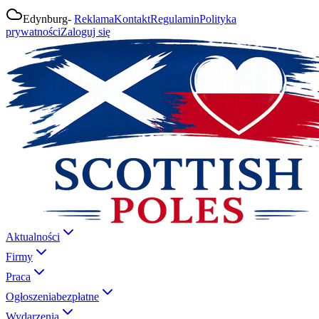
Edynburg
-
Reklama
Kontakt
Regulamin
Polityka
prywatności
Zaloguj się
Aktualności
Firmy
Praca
Ogłoszenia
bezpłatne
Wydarzenia