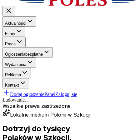
Aktualności
Firmy
Praca
Ogłoszenia
bezpłatne
Wydarzenia
Reklama
Kontakt
Dodaj ogłoszenie
Panel
Zaloguj się
Ładowanie…
Wszelkie prawa zastrzeżone
Lokalne medium Polonii w Szkocji
Dotrzyj do tysięcy
Polaków
w Szkocji.