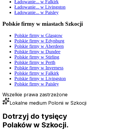
Ładowanie...
w
Falkirk
Ładowanie...
w
Livingston
Ładowanie...
w
Paisley
Polskie firmy w miastach Szkocji
Polskie firmy w
Glasgow
Polskie firmy w
Edynburg
Polskie firmy w
Aberdeen
Polskie firmy w
Dundee
Polskie firmy w
Stirling
Polskie firmy w
Perth
Polskie firmy w
Inverness
Polskie firmy w
Falkirk
Polskie firmy w
Livingston
Polskie firmy w
Paisley
Wszelkie prawa zastrzeżone
Lokalne medium Polonii w Szkocji
Dotrzyj do tysięcy
Polaków
w Szkocji.