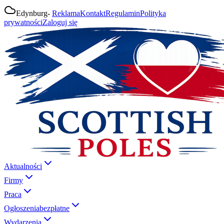
Edynburg
-
Reklama
Kontakt
Regulamin
Polityka
prywatności
Zaloguj się
Aktualności
Firmy
Praca
Ogłoszenia
bezpłatne
Wydarzenia