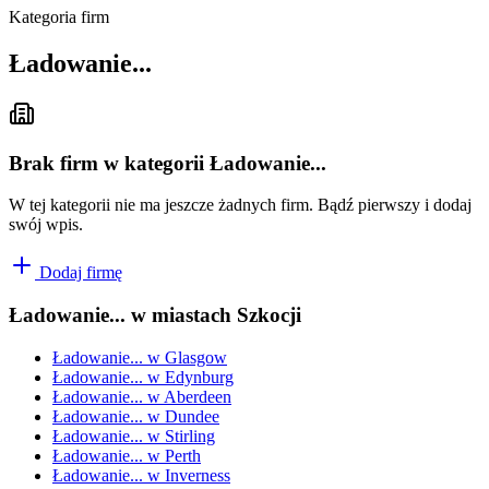
Kategoria firm
Ładowanie...
Brak firm w kategorii Ładowanie...
W tej kategorii nie ma jeszcze żadnych firm. Bądź pierwszy i dodaj
swój wpis.
Dodaj firmę
Ładowanie...
w miastach Szkocji
Ładowanie...
w
Glasgow
Ładowanie...
w
Edynburg
Ładowanie...
w
Aberdeen
Ładowanie...
w
Dundee
Ładowanie...
w
Stirling
Ładowanie...
w
Perth
Ładowanie...
w
Inverness