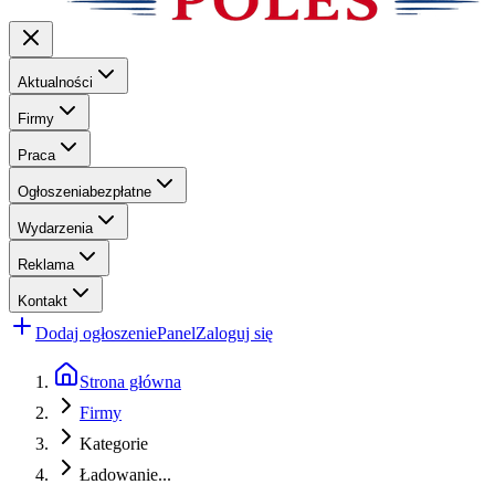
Aktualności
Firmy
Praca
Ogłoszenia
bezpłatne
Wydarzenia
Reklama
Kontakt
Dodaj ogłoszenie
Panel
Zaloguj się
Strona główna
Firmy
Kategorie
Ładowanie...