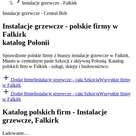
Instalacje grzewcze - Falkirk
Instalacje grzewcze · Central Belt
Instalacje grzewcze - polskie firmy w
Falkirk
katalog Polonii
Sprawdzone polskie firmy z branzy instalacje grzewcze w Falkirk.
Miasto w centralnym pasie Szkocji z aktywną Polonią. Katalog
polskich firm w Falkirk - usługi, sklepy i budownictwo.
Dodaj firmę
Instalacje grzewcze
- cała Szkocja
Wszystkie firmy
w
Falkirk
Dodaj firmę
Instalacje grzewcze
- cała Szkocja
Wszystkie firmy
w
Falkirk
Katalog polskich firm -
Instalacje
grzewcze
,
Falkirk
Ładowanie…