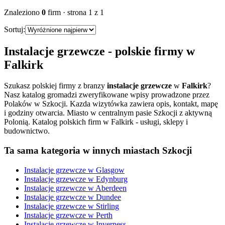
Znaleziono
0
firm
· strona
1
z
1
Sortuj:
Instalacje grzewcze
- polskie firmy w
Falkirk
Szukasz polskiej firmy z branzy
instalacje grzewcze
w
Falkirk
?
Nasz katalog gromadzi zweryfikowane wpisy prowadzone przez
Polaków w Szkocji. Kazda wizytówka zawiera opis, kontakt, mapę
i godziny otwarcia.
Miasto w centralnym pasie Szkocji z aktywną
Polonią. Katalog polskich firm w Falkirk - usługi, sklepy i
budownictwo.
Ta sama kategoria w innych miastach Szkocji
Instalacje grzewcze
w
Glasgow
Instalacje grzewcze
w
Edynburg
Instalacje grzewcze
w
Aberdeen
Instalacje grzewcze
w
Dundee
Instalacje grzewcze
w
Stirling
Instalacje grzewcze
w
Perth
Instalacje grzewcze
w
Inverness