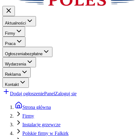
Aktualności
Firmy
Praca
Ogłoszenia
bezpłatne
Wydarzenia
Reklama
Kontakt
Dodaj ogłoszenie
Panel
Zaloguj się
Strona główna
Firmy
Instalacje grzewcze
Polskie firmy w Falkirk