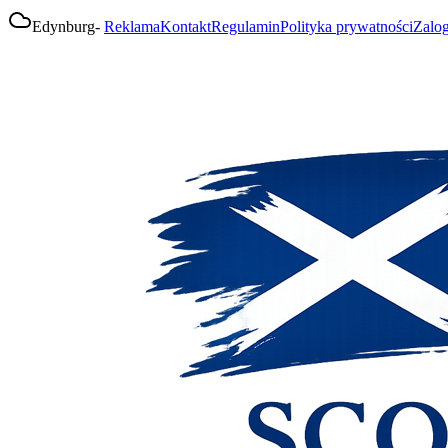
Edynburg
-
Reklama
Kontakt
Regulamin
Polityka prywatności
Zalog