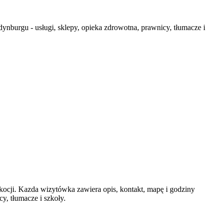
ynburgu - usługi, sklepy, opieka zdrowotna, prawnicy, tłumacze i
cji. Kazda wizytówka zawiera opis, kontakt, mapę i godziny
y, tłumacze i szkoły.