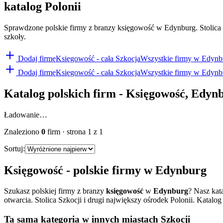
katalog Polonii
Sprawdzone polskie firmy z branzy księgowość w Edynburg. Stolica Sz
szkoły.
Dodaj firmę
Księgowość
- cała Szkocja
Wszystkie firmy w
Edynb
Dodaj firmę
Księgowość
- cała Szkocja
Wszystkie firmy w
Edynb
Katalog polskich firm -
Księgowość
,
Edyn
Ładowanie…
Znaleziono
0
firm
· strona
1
z
1
Sortuj:
Księgowość
- polskie firmy w
Edynburg
Szukasz polskiej firmy z branzy
księgowość
w
Edynburg
? Nasz kat
otwarcia.
Stolica Szkocji i drugi największy ośrodek Polonii. Katalog
Ta sama kategoria w innych miastach Szkocji