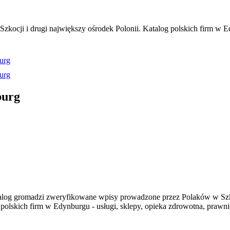
kocji i drugi największy ośrodek Polonii. Katalog polskich firm w Ed
urg
urg
burg
alog gromadzi zweryfikowane wpisy prowadzone przez Polaków w Szko
 polskich firm w Edynburgu - usługi, sklepy, opieka zdrowotna, prawnic