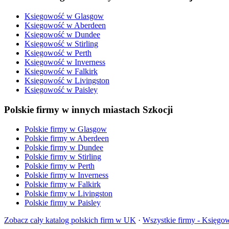
Księgowość
w
Glasgow
Księgowość
w
Aberdeen
Księgowość
w
Dundee
Księgowość
w
Stirling
Księgowość
w
Perth
Księgowość
w
Inverness
Księgowość
w
Falkirk
Księgowość
w
Livingston
Księgowość
w
Paisley
Polskie firmy w innych miastach Szkocji
Polskie firmy w
Glasgow
Polskie firmy w
Aberdeen
Polskie firmy w
Dundee
Polskie firmy w
Stirling
Polskie firmy w
Perth
Polskie firmy w
Inverness
Polskie firmy w
Falkirk
Polskie firmy w
Livingston
Polskie firmy w
Paisley
Zobacz cały katalog polskich firm w UK
·
Wszystkie firmy -
Księgo